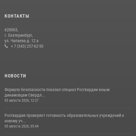
Спецназ Росгвардии отработал навыки десантирования на Урале
16 июля 2026, 13:07
4
КОНТАКТЫ
Сборная Росгвардии завоевала Кубок «Динамо» на всероссийском
620063,
турнире по хоккею
г. Екатеринбург,
ул. Чапаева д. 12 а
14 июля 2026, 11:06
4
+ 7 (343) 257-62-50
НОВОСТИ
Формулу безопасности показал спецназ Росгвардии юным
динамовцам Свердл...
05 августа 2026, 12:27
Росгвардия проверяет готовность образовательных учреждений к
новому уч...
05 августа 2026, 05:44