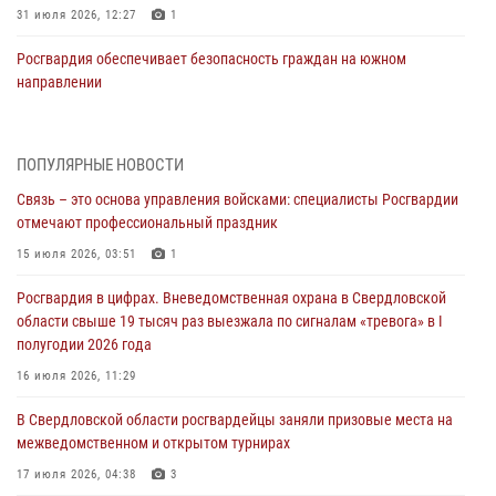
31 июля 2026, 12:27
1
Росгвардия обеспечивает безопасность граждан на южном
направлении
31 июля 2026, 06:56
1
Представитель Управления Росгвардии по Свердловской области
ПОПУЛЯРНЫЕ НОВОСТИ
рассказал об итогах работы подразделения в эфире телекомпании
Связь – это основа управления войсками: специалисты Росгвардии
«Телекон»
отмечают профессиональный праздник
30 июля 2026, 11:33
1
15 июля 2026, 03:51
1
В Свердловской области росгвардейцы стали призерами
Росгвардия в цифрах. Вневедомственная охрана в Свердловской
спартакиады «Динамо» памяти погибшего офицера милиции
области свыше 19 тысяч раз выезжала по сигналам «тревога» в I
29 июля 2026, 12:30
6
полугодии 2026 года
Православные священники поддержали росгвардейцев в зоне СВО
16 июля 2026, 11:29
28 июля 2026, 11:03
В Свердловской области росгвардейцы заняли призовые места на
межведомственном и открытом турнирах
Свердловские росгвардейцы завоевали медали на окружном
чемпионате по комплексному единоборству
17 июля 2026, 04:38
3