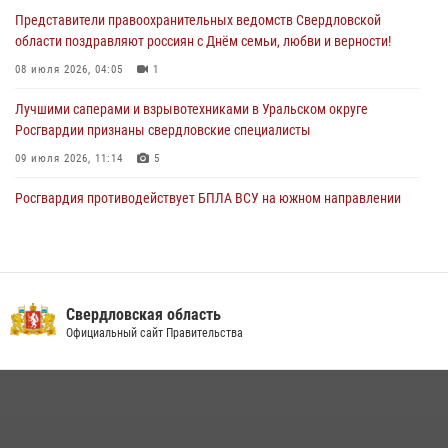
28 июля 2026, 09:42
4
Представители правоохранительных ведомств Свердловской
области поздравляют россиян с Днём семьи, любви и верности!
08 июля 2026, 04:05
1
Лучшими саперами и взрывотехниками в Уральском округе
Росгвардии признаны свердловские специалисты
09 июля 2026, 11:14
5
Росгвардия противодействует БПЛА ВСУ на южном направлении
(видео)
04 августа 2026, 09:57
2
1
Сотрудник свердловского СОБР поднялся на пьедестал почета
Всероссийского чемпионата Росгвардии по боксу
Свердловская область
Официальный сайт Правительства
08 июля 2026, 12:02
5
В Екатеринбурге прошел чемпионат Управления Росгвардии по
Свердловской области по комплексному единоборству
07 июля 2026, 10:39
3