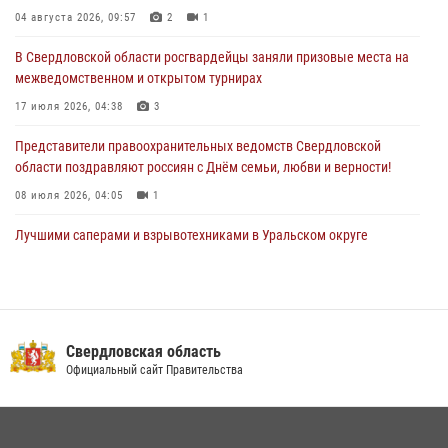
31 июля 2026, 06:56
1
04 августа 2026, 09:57
2
1
Представитель Управления Росгвардии по Свердловской области
В Свердловской области росгвардейцы заняли призовые места на
рассказал об итогах работы подразделения в эфире телекомпании
межведомственном и открытом турнирах
«Телекон»
17 июля 2026, 04:38
3
30 июля 2026, 11:33
1
Представители правоохранительных ведомств Свердловской
области поздравляют россиян с Днём семьи, любви и верности!
08 июля 2026, 04:05
1
Лучшими саперами и взрывотехниками в Уральском округе
Росгвардии признаны свердловские специалисты
09 июля 2026, 11:14
5
Сотрудник свердловского СОБР поднялся на пьедестал почета
Всероссийского чемпионата Росгвардии по боксу
 область
ВАШ КОН
 Правительства
ЦЛРР регион
08 июля 2026, 12:02
5
Спецназ Росгвардии отработал навыки десантирования на Урале
16 июля 2026, 13:07
4