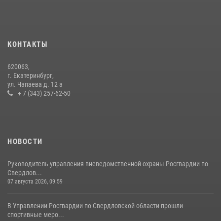
Сборная Росгвардии завоевала Кубок «Динамо» на всероссийском
турнире по хоккею
14 июля 2026, 11:06
4
КОНТАКТЫ
Росгвардия приняла участие в межведомственном
620063,
антитеррористическом учении в Свердловской области
г. Екатеринбург,
ул. Чапаева д. 12 а
31 июля 2026, 12:27
1
+ 7 (343) 257-62-50
НОВОСТИ
Руководитель управления вневедомственной охраны Росгвардии по
Свердлов...
07 августа 2026, 09:59
В Управлении Росгвардии по Свердловской области прошли
спортивные меро...