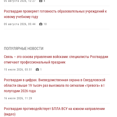
05 августа 2026, 12:27
4
Росгвардия проверяет готовность образовательных учреждений к
новому учебному году
05 августа 2026, 05:44
10
Росгвардия противодействует БПЛА ВСУ на южном направлении
(видео)
04 августа 2026, 09:57
2
1
ПОПУЛЯРНЫЕ НОВОСТИ
Связь – это основа управления войсками: специалисты Росгвардии
Росгвардия приняла участие в обеспечении безопасности Дня
отмечают профессиональный праздник
города в Екатеринбурге
15 июля 2026, 03:51
1
03 августа 2026, 07:43
3
Росгвардия в цифрах. Вневедомственная охрана в Свердловской
Росгвардия приняла участие в межведомственном
области свыше 19 тысяч раз выезжала по сигналам «тревога» в I
антитеррористическом учении в Свердловской области
полугодии 2026 года
31 июля 2026, 12:27
1
16 июля 2026, 11:29
Росгвардия обеспечивает безопасность граждан на южном
Росгвардия противодействует БПЛА ВСУ на южном направлении
направлении
(видео)