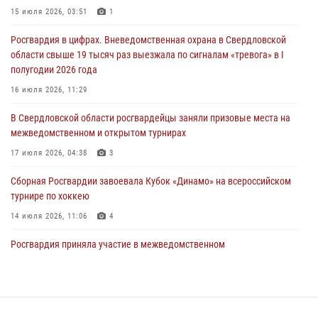
15 июля 2026, 03:51
1
03 августа 2026, 07:43
3
Росгвардия в цифрах. Вневедомственная охрана в Свердловской
Росгвардия приняла участие в межведомственном
области свыше 19 тысяч раз выезжала по сигналам «тревога» в I
антитеррористическом учении в Свердловской области
полугодии 2026 года
31 июля 2026, 12:27
1
16 июля 2026, 11:29
Росгвардия обеспечивает безопасность граждан на южном
В Свердловской области росгвардейцы заняли призовые места на
направлении
межведомственном и открытом турнирах
31 июля 2026, 06:56
1
17 июля 2026, 04:38
3
Сборная Росгвардии завоевала Кубок «Динамо» на всероссийском
турнире по хоккею
14 июля 2026, 11:06
4
Росгвардия приняла участие в межведомственном
антитеррористическом учении в Свердловской области
31 июля 2026, 12:27
1
Спецназ Росгвардии отработал навыки десантирования на Урале