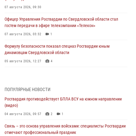
07 августа 2026, 09:30
Офицер Управления Росгвардии по Свердловской области стал
гостем передачи в эфире телекомпании «Телекон»
07 августа 2026, 03:32
1
Формулу безопасности показал спецназ Росгвардии юным
динамовцам Свердловской области
05 августа 2026, 12:27
4
Росгвардия проверяет готовность образовательных учреждений к
новому учебному году
05 августа 2026, 05:44
10
ПОПУЛЯРНЫЕ НОВОСТИ
Росгвардия противодействует БПЛА ВСУ на южном направлении
Росгвардия противодействует БПЛА ВСУ на южном направлении
(видео)
(видео)
04 августа 2026, 09:57
2
1
04 августа 2026, 09:57
2
1
Связь – это основа управления войсками: специалисты Росгвардии
Росгвардия приняла участие в обеспечении безопасности Дня
отмечают профессиональный праздник
города в Екатеринбурге