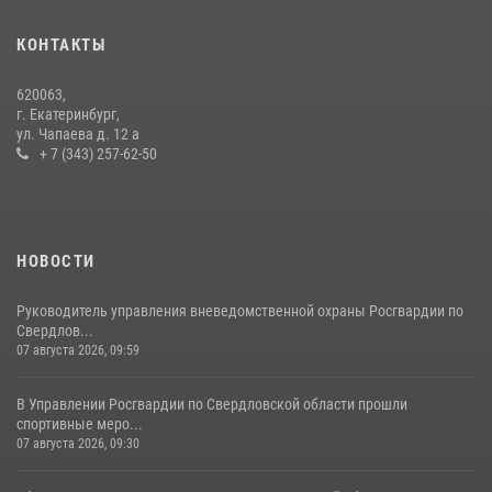
промышленной выставки «Иннопром-2026»
10 июля 2026, 12:35
3
КОНТАКТЫ
Идем на штурм: ОМОН под Нижним Тагилом провел тактико-
620063,
специальное занятие
г. Екатеринбург,
ул. Чапаева д. 12 а
27 июля 2026, 12:37
15
+ 7 (343) 257-62-50
НОВОСТИ
Руководитель управления вневедомственной охраны Росгвардии по
Свердлов...
07 августа 2026, 09:59
В Управлении Росгвардии по Свердловской области прошли
спортивные меро...
07 августа 2026, 09:30