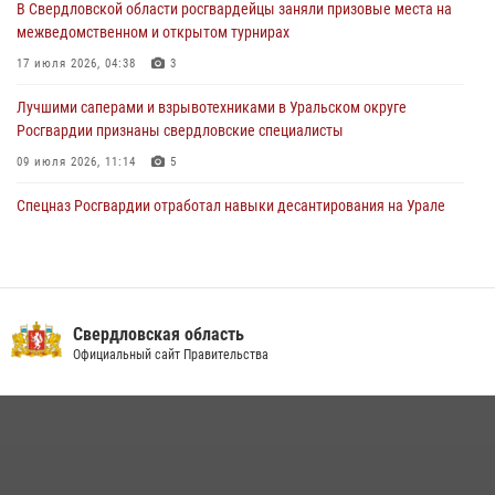
В Свердловской области росгвардейцы заняли призовые места на
рассказал об итогах работы подразделения в эфире телекомпании
межведомственном и открытом турнирах
«Телекон»
17 июля 2026, 04:38
3
30 июля 2026, 11:33
1
Лучшими саперами и взрывотехниками в Уральском округе
Росгвардии признаны свердловские специалисты
09 июля 2026, 11:14
5
Спецназ Росгвардии отработал навыки десантирования на Урале
16 июля 2026, 13:07
4
Сборная Росгвардии завоевала Кубок «Динамо» на всероссийском
турнире по хоккею
Свердловская область
14 июля 2026, 11:06
4
Официальный сайт Правительства
Росгвардия приняла участие в межведомственном
антитеррористическом учении в Свердловской области
31 июля 2026, 12:27
1
Росгвардия и МВД обеспечили безопасность Международной