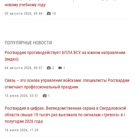
новому учебному году
05 августа 2026, 05:44
10
Росгвардия противодействует БПЛА ВСУ на южном направлении
(видео)
04 августа 2026, 09:57
2
1
ПОПУЛЯРНЫЕ НОВОСТИ
Росгвардия противодействует БПЛА ВСУ на южном направлении
Росгвардия приняла участие в обеспечении безопасности Дня
(видео)
города в Екатеринбурге
04 августа 2026, 09:57
2
1
03 августа 2026, 07:43
3
Связь – это основа управления войсками: специалисты Росгвардии
Росгвардия приняла участие в межведомственном
отмечают профессиональный праздник
антитеррористическом учении в Свердловской области
15 июля 2026, 03:51
1
31 июля 2026, 12:27
1
Росгвардия в цифрах. Вневедомственная охрана в Свердловской
Росгвардия обеспечивает безопасность граждан на южном
области свыше 19 тысяч раз выезжала по сигналам «тревога» в I
направлении
полугодии 2026 года
31 июля 2026, 06:56
1
16 июля 2026, 11:29
Представитель Управления Росгвардии по Свердловской области