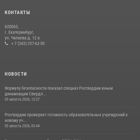
Спецназ Росгвардии отработал навыки десантирования на Урале
16 июля 2026, 13:07
4
КОНТАКТЫ
Росгвардия и МВД обеспечили безопасность Международной
620063,
промышленной выставки «Иннопром-2026»
г. Екатеринбург,
ул. Чапаева д. 12 а
10 июля 2026, 12:35
3
+ 7 (343) 257-62-50
НОВОСТИ
Формулу безопасности показал спецназ Росгвардии юным
динамовцам Свердл...
05 августа 2026, 12:27
Росгвардия проверяет готовность образовательных учреждений к
новому уч...
05 августа 2026, 05:44