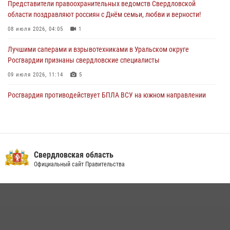
Представители правоохранительных ведомств Свердловской
области поздравляют россиян с Днём семьи, любви и верности!
08 июля 2026, 04:05
1
Лучшими саперами и взрывотехниками в Уральском округе
Росгвардии признаны свердловские специалисты
09 июля 2026, 11:14
5
Росгвардия противодействует БПЛА ВСУ на южном направлении
(видео)
04 августа 2026, 09:57
2
1
Сотрудник свердловского СОБР поднялся на пьедестал почета
Всероссийского чемпионата Росгвардии по боксу
Свердловская область
Официальный сайт Правительства
08 июля 2026, 12:02
5
В Екатеринбурге прошел чемпионат Управления Росгвардии по
Свердловской области по комплексному единоборству
07 июля 2026, 10:39
3