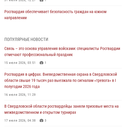
31 июля 2026, 12:27
1
Росгвардия обеспечивает безопасность граждан на южном
направлении
31 июля 2026, 06:56
1
Представитель Управления Росгвардии по Свердловской области
ПОПУЛЯРНЫЕ НОВОСТИ
рассказал об итогах работы подразделения в эфире телекомпании
Связь – это основа управления войсками: специалисты Росгвардии
«Телекон»
отмечают профессиональный праздник
30 июля 2026, 11:33
1
15 июля 2026, 03:51
1
В Свердловской области росгвардейцы стали призерами
Росгвардия в цифрах. Вневедомственная охрана в Свердловской
спартакиады «Динамо» памяти погибшего офицера милиции
области свыше 19 тысяч раз выезжала по сигналам «тревога» в I
29 июля 2026, 12:30
6
полугодии 2026 года
Православные священники поддержали росгвардейцев в зоне СВО
16 июля 2026, 11:29
28 июля 2026, 11:03
В Свердловской области росгвардейцы заняли призовые места на
межведомственном и открытом турнирах
Свердловские росгвардейцы завоевали медали на окружном
чемпионате по комплексному единоборству
17 июля 2026, 04:38
3
28 июля 2026, 09:42
4