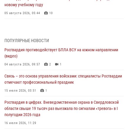
новому учебному году
05 августа 2026, 05:44
10
Росгвардия противодействует БПЛА ВСУ на южном направлении
(видео)
04 августа 2026, 09:57
2
1
ПОПУЛЯРНЫЕ НОВОСТИ
Росгвардия противодействует БПЛА ВСУ на южном направлении
Росгвардия приняла участие в обеспечении безопасности Дня
(видео)
города в Екатеринбурге
04 августа 2026, 09:57
2
1
03 августа 2026, 07:43
3
Связь – это основа управления войсками: специалисты Росгвардии
Росгвардия приняла участие в межведомственном
отмечают профессиональный праздник
антитеррористическом учении в Свердловской области
15 июля 2026, 03:51
1
31 июля 2026, 12:27
1
Росгвардия в цифрах. Вневедомственная охрана в Свердловской
Росгвардия обеспечивает безопасность граждан на южном
области свыше 19 тысяч раз выезжала по сигналам «тревога» в I
направлении
полугодии 2026 года
31 июля 2026, 06:56
1
16 июля 2026, 11:29
Представитель Управления Росгвардии по Свердловской области