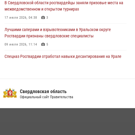
В Свердловской области росгвардейцы заняли призовые места на
рассказал об итогах работы подразделения в эфире телекомпании
межведомственном и открытом турнирах
«Телекон»
17 июля 2026, 04:38
3
30 июля 2026, 11:33
1
Лучшими саперами и взрывотехниками в Уральском округе
Росгвардии признаны свердловские специалисты
09 июля 2026, 11:14
5
Спецназ Росгвардии отработал навыки десантирования на Урале
16 июля 2026, 13:07
4
Сборная Росгвардии завоевала Кубок «Динамо» на всероссийском
турнире по хоккею
Свердловская область
14 июля 2026, 11:06
4
Официальный сайт Правительства
Росгвардия приняла участие в межведомственном
антитеррористическом учении в Свердловской области
31 июля 2026, 12:27
1
Росгвардия и МВД обеспечили безопасность Международной