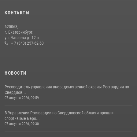
промышленной выставки «Иннопром-2026»
10 июля 2026, 12:35
3
КОНТАКТЫ
Идем на штурм: ОМОН под Нижним Тагилом провел тактико-
620063,
специальное занятие
г. Екатеринбург,
ул. Чапаева д. 12 а
27 июля 2026, 12:37
15
+ 7 (343) 257-62-50
НОВОСТИ
Руководитель управления вневедомственной охраны Росгвардии по
Свердлов...
07 августа 2026, 09:59
В Управлении Росгвардии по Свердловской области прошли
спортивные меро...
07 августа 2026, 09:30