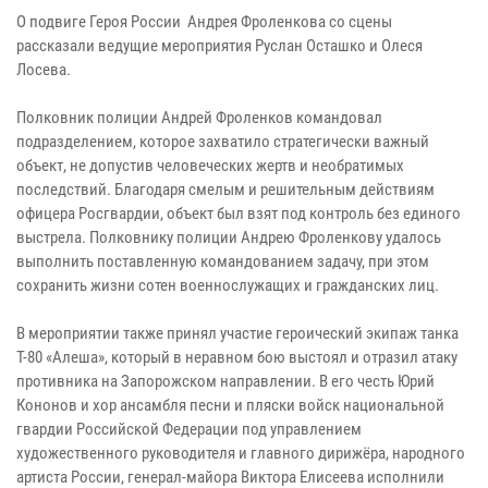
О подвиге Героя России Андрея Фроленкова со сцены
рассказали ведущие мероприятия Руслан Осташко и Олеся
Лосева.
Полковник полиции Андрей Фроленков командовал
подразделением, которое захватило стратегически важный
объект, не допустив человеческих жертв и необратимых
последствий. Благодаря смелым и решительным действиям
офицера Росгвардии, объект был взят под контроль без единого
выстрела. Полковнику полиции Андрею Фроленкову удалось
выполнить поставленную командованием задачу, при этом
сохранить жизни сотен военнослужащих и гражданских лиц.
В мероприятии также принял участие героический экипаж танка
Т-80 «Алеша», который в неравном бою выстоял и отразил атаку
противника на Запорожском направлении. В его честь Юрий
Кононов и хор ансамбля песни и пляски войск национальной
гвардии Российской Федерации под управлением
художественного руководителя и главного дирижёра, народного
артиста России, генерал-майора Виктора Елисеева исполнили