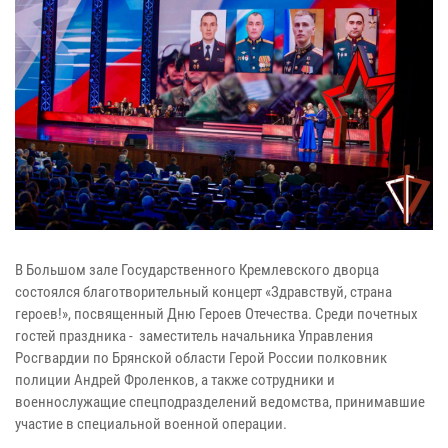
В Большом зале Государственного Кремлевского дворца
состоялся благотворительный концерт «Здравствуй, страна
героев!», посвященный Дню Героев Отечества. Среди почетных
гостей праздника - заместитель начальника Управления
Росгвардии по Брянской области Герой России полковник
полиции Андрей Фроленков, а также сотрудники и
военнослужащие спецподразделений ведомства, принимавшие
участие в специальной военной операции.