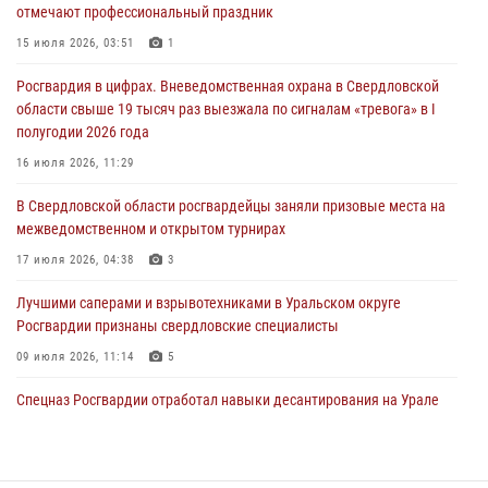
отмечают профессиональный праздник
антитеррористическом учении в Свердловской области
15 июля 2026, 03:51
1
31 июля 2026, 12:27
1
Росгвардия в цифрах. Вневедомственная охрана в Свердловской
Росгвардия обеспечивает безопасность граждан на южном
области свыше 19 тысяч раз выезжала по сигналам «тревога» в I
направлении
полугодии 2026 года
31 июля 2026, 06:56
1
16 июля 2026, 11:29
Представитель Управления Росгвардии по Свердловской области
В Свердловской области росгвардейцы заняли призовые места на
рассказал об итогах работы подразделения в эфире телекомпании
межведомственном и открытом турнирах
«Телекон»
17 июля 2026, 04:38
3
30 июля 2026, 11:33
1
Лучшими саперами и взрывотехниками в Уральском округе
Росгвардии признаны свердловские специалисты
09 июля 2026, 11:14
5
Спецназ Росгвардии отработал навыки десантирования на Урале
16 июля 2026, 13:07
4
Сборная Росгвардии завоевала Кубок «Динамо» на всероссийском