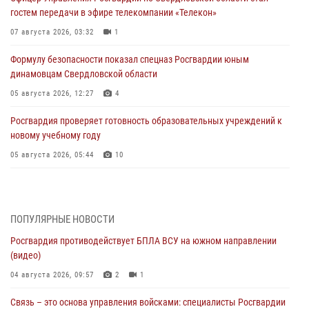
гостем передачи в эфире телекомпании «Телекон»
07 августа 2026, 03:32
1
Формулу безопасности показал спецназ Росгвардии юным
динамовцам Свердловской области
05 августа 2026, 12:27
4
Росгвардия проверяет готовность образовательных учреждений к
новому учебному году
05 августа 2026, 05:44
10
Росгвардия противодействует БПЛА ВСУ на южном направлении
(видео)
04 августа 2026, 09:57
2
1
ПОПУЛЯРНЫЕ НОВОСТИ
Росгвардия противодействует БПЛА ВСУ на южном направлении
Росгвардия приняла участие в обеспечении безопасности Дня
(видео)
города в Екатеринбурге
04 августа 2026, 09:57
2
1
03 августа 2026, 07:43
3
Связь – это основа управления войсками: специалисты Росгвардии
Росгвардия приняла участие в межведомственном