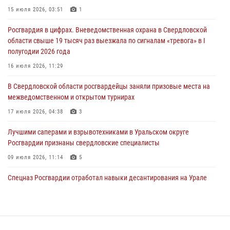
15 июля 2026, 03:51
1
31 июля 2026, 12:27
1
Росгвардия в цифрах. Вневедомственная охрана в Свердловской
Росгвардия обеспечивает безопасность граждан на южном
области свыше 19 тысяч раз выезжала по сигналам «тревога» в I
направлении
полугодии 2026 года
31 июля 2026, 06:56
1
16 июля 2026, 11:29
Представитель Управления Росгвардии по Свердловской области
В Свердловской области росгвардейцы заняли призовые места на
рассказал об итогах работы подразделения в эфире телекомпании
межведомственном и открытом турнирах
«Телекон»
17 июля 2026, 04:38
3
30 июля 2026, 11:33
1
Лучшими саперами и взрывотехниками в Уральском округе
Росгвардии признаны свердловские специалисты
09 июля 2026, 11:14
5
Спецназ Росгвардии отработал навыки десантирования на Урале
16 июля 2026, 13:07
4
Сборная Росгвардии завоевала Кубок «Динамо» на всероссийском
турнире по хоккею