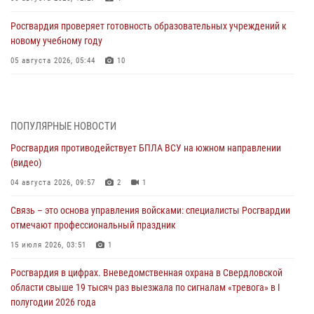
Росгвардия проверяет готовность образовательных учреждений к
новому учебному году
05 августа 2026, 05:44
10
Росгвардия противодействует БПЛА ВСУ на южном направлении
(видео)
04 августа 2026, 09:57
2
1
ПОПУЛЯРНЫЕ НОВОСТИ
Росгвардия противодействует БПЛА ВСУ на южном направлении
Росгвардия приняла участие в обеспечении безопасности Дня
(видео)
города в Екатеринбурге
04 августа 2026, 09:57
2
1
03 августа 2026, 07:43
3
Связь – это основа управления войсками: специалисты Росгвардии
Росгвардия приняла участие в межведомственном
отмечают профессиональный праздник
антитеррористическом учении в Свердловской области
15 июля 2026, 03:51
1
31 июля 2026, 12:27
1
Росгвардия в цифрах. Вневедомственная охрана в Свердловской
Росгвардия обеспечивает безопасность граждан на южном
области свыше 19 тысяч раз выезжала по сигналам «тревога» в I
направлении
полугодии 2026 года
31 июля 2026, 06:56
1