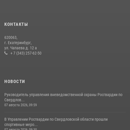
Росгвардия и МВД обеспечили безопасность Международной
промышленной выставки «Иннопром-2026»
10 июля 2026, 12:35
3
КОНТАКТЫ
Идем на штурм: ОМОН под Нижним Тагилом провел тактико-
620063,
специальное занятие
г. Екатеринбург,
ул. Чапаева д. 12 а
27 июля 2026, 12:37
15
+ 7 (343) 257-62-50
НОВОСТИ
Руководитель управления вневедомственной охраны Росгвардии по
Свердлов...
07 августа 2026, 09:59
В Управлении Росгвардии по Свердловской области прошли
спортивные меро...
07 августа 2026, 09:30