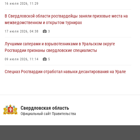
16 июля 2026, 11:29
Представитель Управления Росгвардии по Свердловской области
В Свердловской области росгвардейцы заняли призовые места на
рассказал об итогах работы подразделения в эфире телекомпании
межведомственном и открытом турнирах
«Телекон»
17 июля 2026, 04:38
3
30 июля 2026, 11:33
1
Лучшими саперами и взрывотехниками в Уральском округе
Росгвардии признаны свердловские специалисты
09 июля 2026, 11:14
5
Спецназ Росгвардии отработал навыки десантирования на Урале
16 июля 2026, 13:07
4
Росгвардия приняла участие в межведомственном
антитеррористическом учении в Свердловской области
Свердловская область
31 июля 2026, 12:27
1
Официальный сайт Правительства
Сборная Росгвардии завоевала Кубок «Динамо» на всероссийском
турнире по хоккею
14 июля 2026, 11:06
4