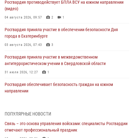
Росгвардия противодействует БПЛА ВСУ на южном направлении
(видео)
04 августа 2026, 09:57
2
1
Росгвардия приняла участие в обеспечении безопасности Дня
города в Екатеринбурге
03 августа 2026, 07:43
3
Росгвардия приняла участие в межведомственном
антитеррористическом учении в Свердловской области
31 июля 2026, 12:27
1
Росгвардия обеспечивает безопасность граждан на южном
направлении
31 июля 2026, 06:56
1
Представитель Управления Росгвардии по Свердловской области
ПОПУЛЯРНЫЕ НОВОСТИ
рассказал об итогах работы подразделения в эфире телекомпании
Связь – это основа управления войсками: специалисты Росгвардии
«Телекон»
отмечают профессиональный праздник
30 июля 2026, 11:33
1