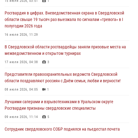
15 июля 2026, 03:51
1
В Свердловской области росгвардейцы стали призерами
Росгвардия в цифрах. Вневедомственная охрана в Свердловской
спартакиады «Динамо» памяти погибшего офицера милиции
области свыше 19 тысяч раз выезжала по сигналам «тревога» в I
29 июля 2026, 12:30
6
полугодии 2026 года
Православные священники поддержали росгвардейцев в зоне СВО
16 июля 2026, 11:29
28 июля 2026, 11:03
В Свердловской области росгвардейцы заняли призовые места на
межведомственном и открытом турнирах
Свердловские росгвардейцы завоевали медали на окружном
чемпионате по комплексному единоборству
17 июля 2026, 04:38
3
28 июля 2026, 09:42
4
Представители правоохранительных ведомств Свердловской
области поздравляют россиян с Днём семьи, любви и верности!
08 июля 2026, 04:05
1
Лучшими саперами и взрывотехниками в Уральском округе
Росгвардии признаны свердловские специалисты
09 июля 2026, 11:14
5
Сотрудник свердловского СОБР поднялся на пьедестал почета
Всероссийского чемпионата Росгвардии по боксу