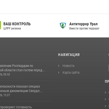
ВАШ КОНТРОЛЬ
Антитеррор Урал
ЦЛРР региона
Вместе против террора!
И
НАВИГАЦИЯ
авления Росгвардии по
Новости
й области стал гостем перед...
Карта сайта
26, 03:32
П
зопасности показал спецназ
 юным динамовцам Свердл...
26, 12:27
 проверяет готовность