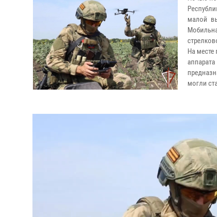
Республи
малой вы
Мобильна
стрелков
На месте
аппарат
предназн
могли ст