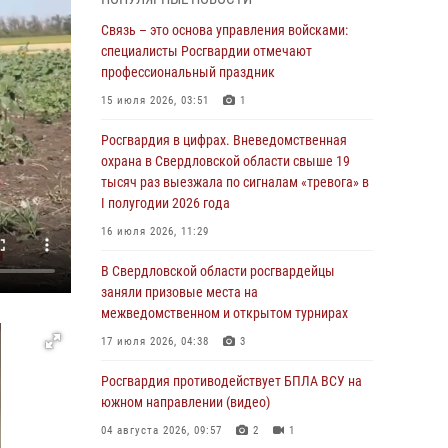
межведомственном антитеррористическом
учении в Свердловской области
Связь – это основа управления войсками:
специалисты Росгвардии отмечают
31 июля 2026, 12:27
1
профессиональный праздник
Росгвардия обеспечивает безопасность
15 июля 2026, 03:51
1
граждан на южном направлении
Росгвардия в цифрах. Вневедомственная
31 июля 2026, 06:56
1
охрана в Свердловской области свыше 19
тысяч раз выезжала по сигналам «тревога» в
Представитель Управления Росгвардии по
I полугодии 2026 года
Свердловской области рассказал об итогах
работы подразделения в эфире
16 июля 2026, 11:29
телекомпании «Телекон»
В Свердловской области росгвардейцы
30 июля 2026, 11:33
1
заняли призовые места на
межведомственном и открытом турнирах
В Свердловской области росгвардейцы стали
призерами спартакиады «Динамо» памяти
17 июля 2026, 04:38
3
погибшего офицера милиции
Росгвардия противодействует БПЛА ВСУ на
29 июля 2026, 12:30
6
южном направлении (видео)
Православные священники поддержали
04 августа 2026, 09:57
2
1
росгвардейцев в зоне СВО