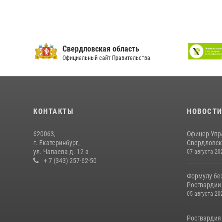
Свердловская область
Официальный сайт Правительства
КОНТАКТЫ
НОВОСТ
620063,
Офицер Упр
г. Екатеринбург,
Свердловско
ул. Чапаева д. 12 а
07 августа 20
+ 7 (343) 257-62-50
Формулу бе
Росгвардии
05 августа 20
Росгвардия