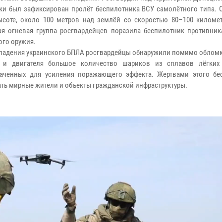
ки был зафиксирован пролёт беспилотника ВСУ самолётного типа. О
соте, около 100 метров над землёй со скоростью 80–100 километ
я огневая группа росгвардейцев поразила беспилотник противник
ого оружия.
 падения украинского БПЛА росгвардейцы обнаружили помимо обломк
а и двигателя большое количество шариков из сплавов лёгких
аченных для усиления поражающего эффекта. Жертвами этого бе
ать мирные жители и объекты гражданской инфраструктуры.