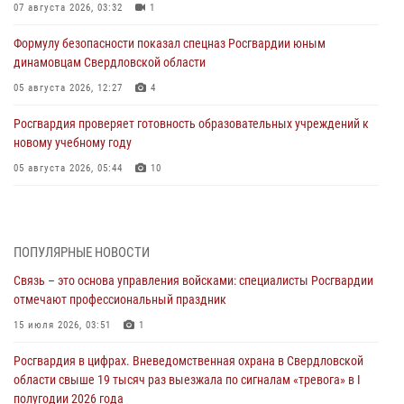
07 августа 2026, 03:32
1
Формулу безопасности показал спецназ Росгвардии юным
динамовцам Свердловской области
05 августа 2026, 12:27
4
Росгвардия проверяет готовность образовательных учреждений к
новому учебному году
05 августа 2026, 05:44
10
Росгвардия противодействует БПЛА ВСУ на южном направлении
(видео)
04 августа 2026, 09:57
2
1
ПОПУЛЯРНЫЕ НОВОСТИ
Связь – это основа управления войсками: специалисты Росгвардии
Росгвардия приняла участие в обеспечении безопасности Дня
отмечают профессиональный праздник
города в Екатеринбурге
15 июля 2026, 03:51
1
03 августа 2026, 07:43
3
Росгвардия в цифрах. Вневедомственная охрана в Свердловской
Росгвардия приняла участие в межведомственном
области свыше 19 тысяч раз выезжала по сигналам «тревога» в I
антитеррористическом учении в Свердловской области
полугодии 2026 года