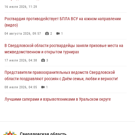
31 июля 2026, 12:27
1
16 июля 2026, 11:29
Росгвардия обеспечивает безопасность граждан на южном
Росгвардия противодействует БПЛА ВСУ на южном направлении
направлении
(видео)
31 июля 2026, 06:56
1
04 августа 2026, 09:57
2
1
Представитель Управления Росгвардии по Свердловской области
В Свердловской области росгвардейцы заняли призовые места на
рассказал об итогах работы подразделения в эфире телекомпании
межведомственном и открытом турнирах
«Телекон»
17 июля 2026, 04:38
3
30 июля 2026, 11:33
1
Представители правоохранительных ведомств Свердловской
области поздравляют россиян с Днём семьи, любви и верности!
08 июля 2026, 04:05
1
Лучшими саперами и взрывотехниками в Уральском округе
Росгвардии признаны свердловские специалисты
09 июля 2026, 11:14
5
Сотрудник свердловского СОБР поднялся на пьедестал почета
Всероссийского чемпионата Росгвардии по боксу
Свердловская область