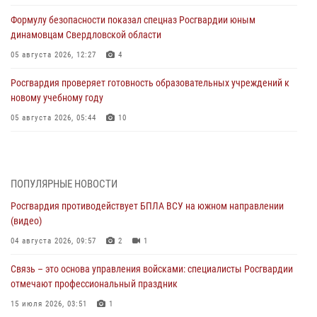
Формулу безопасности показал спецназ Росгвардии юным
динамовцам Свердловской области
05 августа 2026, 12:27
4
Росгвардия проверяет готовность образовательных учреждений к
новому учебному году
05 августа 2026, 05:44
10
Росгвардия противодействует БПЛА ВСУ на южном направлении
(видео)
04 августа 2026, 09:57
2
1
ПОПУЛЯРНЫЕ НОВОСТИ
Росгвардия противодействует БПЛА ВСУ на южном направлении
Росгвардия приняла участие в обеспечении безопасности Дня
(видео)
города в Екатеринбурге
04 августа 2026, 09:57
2
1
03 августа 2026, 07:43
3
Связь – это основа управления войсками: специалисты Росгвардии
Росгвардия приняла участие в межведомственном
отмечают профессиональный праздник
антитеррористическом учении в Свердловской области
15 июля 2026, 03:51
1
31 июля 2026, 12:27
1