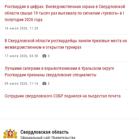
Росгвардия в цифрах. Вневедомственная охрана в Свердловской
Росгвардия обеспечивает безопасность граждан на южном
области свыше 19 тысяч раз выезжала по сигналам «тревога» в I
направлении
полугодии 2026 года
31 июля 2026, 06:56
1
16 июля 2026, 11:29
Представитель Управления Росгвардии по Свердловской области
В Свердловской области росгвардейцы заняли призовые места на
рассказал об итогах работы подразделения в эфире телекомпании
межведомственном и открытом турнирах
«Телекон»
17 июля 2026, 04:38
3
30 июля 2026, 11:33
1
Лучшими саперами и взрывотехниками в Уральском округе
Росгвардии признаны свердловские специалисты
09 июля 2026, 11:14
5
Сотрудник свердловского СОБР поднялся на пьедестал почета
Всероссийского чемпионата Росгвардии по боксу
08 июля 2026, 12:02
5
Спецназ Росгвардии отработал навыки десантирования на Урале
Свердловская область
16 июля 2026, 13:07
4
Официальный сайт Правительства