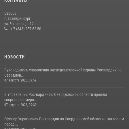
КОНТАКТЫ
В Свердловской области росгвардейцы стали призерами
620063,
спартакиады «Динамо» памяти погибшего офицера милиции
г. Екатеринбург,
ул. Чапаева д. 12 а
29 июля 2026, 12:30
6
+ 7 (343) 257-62-50
НОВОСТИ
Руководитель управления вневедомственной охраны Росгвардии по
Свердлов...
07 августа 2026, 09:59
В Управлении Росгвардии по Свердловской области прошли
спортивные меро...
07 августа 2026, 09:30
Офицер Управления Росгвардии по Свердловской области стал гостем
перед...