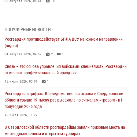
05 августа 2026, 05:44
10
Росгвардия противодействует БПЛА ВСУ на южном направлении
(видео)
04 августа 2026, 09:57
2
1
ПОПУЛЯРНЫЕ НОВОСТИ
Росгвардия противодействует БПЛА ВСУ на южном направлении
Росгвардия приняла участие в обеспечении безопасности Дня
(видео)
города в Екатеринбурге
04 августа 2026, 09:57
2
1
03 августа 2026, 07:43
3
Связь – это основа управления войсками: специалисты Росгвардии
Росгвардия приняла участие в межведомственном
отмечают профессиональный праздник
антитеррористическом учении в Свердловской области
15 июля 2026, 03:51
1
31 июля 2026, 12:27
1
Росгвардия в цифрах. Вневедомственная охрана в Свердловской
Росгвардия обеспечивает безопасность граждан на южном
области свыше 19 тысяч раз выезжала по сигналам «тревога» в I
направлении
полугодии 2026 года
31 июля 2026, 06:56
1
16 июля 2026, 11:29
Представитель Управления Росгвардии по Свердловской области
В Свердловской области росгвардейцы заняли призовые места на
рассказал об итогах работы подразделения в эфире телекомпании
межведомственном и открытом турнирах
«Телекон»