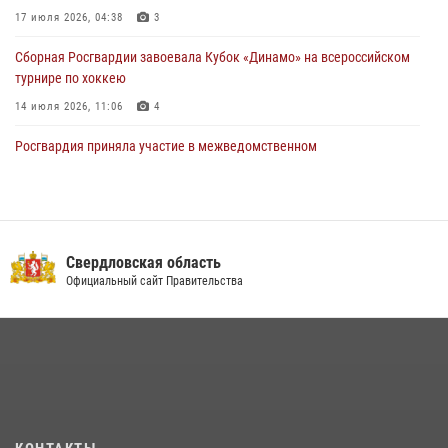
17 июля 2026, 04:38
3
30 июля 2026, 11:33
1
Сборная Росгвардии завоевала Кубок «Динамо» на всероссийском
турнире по хоккею
14 июля 2026, 11:06
4
Росгвардия приняла участие в межведомственном
антитеррористическом учении в Свердловской области
31 июля 2026, 12:27
1
Спецназ Росгвардии отработал навыки десантирования на Урале
Свердловская область
16 июля 2026, 13:07
4
Официальный сайт Правительства
Росгвардия и МВД обеспечили безопасность Международной
промышленной выставки «Иннопром-2026»
10 июля 2026, 12:35
3
Идем на штурм: ОМОН под Нижним Тагилом провел тактико-
специальное занятие
27 июля 2026, 12:37
15