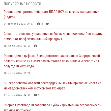
04 августа 2026, 09:57
2
1
ПОПУЛЯРНЫЕ НОВОСТИ
Росгвардия противодействует БПЛА ВСУ на южном направлении
Росгвардия приняла участие в обеспечении безопасности Дня
(видео)
города в Екатеринбурге
04 августа 2026, 09:57
2
1
03 августа 2026, 07:43
3
Связь – это основа управления войсками: специалисты Росгвардии
Росгвардия приняла участие в межведомственном
отмечают профессиональный праздник
антитеррористическом учении в Свердловской области
15 июля 2026, 03:51
1
31 июля 2026, 12:27
1
Росгвардия в цифрах. Вневедомственная охрана в Свердловской
Росгвардия обеспечивает безопасность граждан на южном
области свыше 19 тысяч раз выезжала по сигналам «тревога» в I
направлении
полугодии 2026 года
31 июля 2026, 06:56
1
16 июля 2026, 11:29
Представитель Управления Росгвардии по Свердловской области
В Свердловской области росгвардейцы заняли призовые места на
рассказал об итогах работы подразделения в эфире телекомпании
межведомственном и открытом турнирах
«Телекон»
17 июля 2026, 04:38
3
30 июля 2026, 11:33
1
Сборная Росгвардии завоевала Кубок «Динамо» на всероссийском
турнире по хоккею