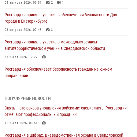
04 августа 2026, 09:57
2
1
Росгвардия приняла участие в обеспечении безопасности Дня
города в Екатеринбурге
03 августа 2026, 07:43
3
Росгвардия приняла участие в межведомственном
антитеррористическом учении в Свердловской области
31 июля 2026, 12:27
1
Росгвардия обеспечивает безопасность граждан на южном
направлении
31 июля 2026, 06:56
1
Представитель Управления Росгвардии по Свердловской области
ПОПУЛЯРНЫЕ НОВОСТИ
рассказал об итогах работы подразделения в эфире телекомпании
Связь – это основа управления войсками: специалисты Росгвардии
«Телекон»
отмечают профессиональный праздник
30 июля 2026, 11:33
1
15 июля 2026, 03:51
1
В Свердловской области росгвардейцы стали призерами
Росгвардия в цифрах. Вневедомственная охрана в Свердловской
спартакиады «Динамо» памяти погибшего офицера милиции