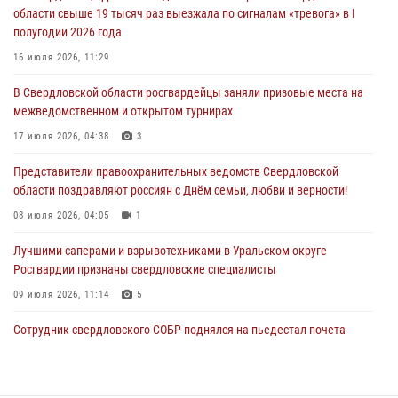
области свыше 19 тысяч раз выезжала по сигналам «тревога» в I
29 июля 2026, 12:30
6
полугодии 2026 года
Православные священники поддержали росгвардейцев в зоне СВО
16 июля 2026, 11:29
28 июля 2026, 11:03
В Свердловской области росгвардейцы заняли призовые места на
межведомственном и открытом турнирах
Свердловские росгвардейцы завоевали медали на окружном
чемпионате по комплексному единоборству
17 июля 2026, 04:38
3
28 июля 2026, 09:42
4
Представители правоохранительных ведомств Свердловской
области поздравляют россиян с Днём семьи, любви и верности!
08 июля 2026, 04:05
1
Лучшими саперами и взрывотехниками в Уральском округе
Росгвардии признаны свердловские специалисты
09 июля 2026, 11:14
5
Сотрудник свердловского СОБР поднялся на пьедестал почета
Всероссийского чемпионата Росгвардии по боксу
08 июля 2026, 12:02
5