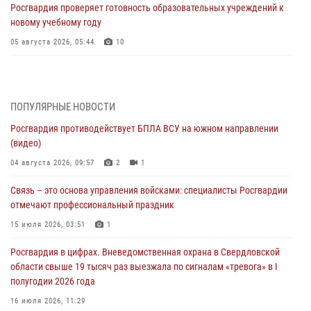
Росгвардия проверяет готовность образовательных учреждений к
новому учебному году
05 августа 2026, 05:44
10
Росгвардия противодействует БПЛА ВСУ на южном направлении
(видео)
04 августа 2026, 09:57
2
1
ПОПУЛЯРНЫЕ НОВОСТИ
Росгвардия противодействует БПЛА ВСУ на южном направлении
Росгвардия приняла участие в обеспечении безопасности Дня
(видео)
города в Екатеринбурге
04 августа 2026, 09:57
2
1
03 августа 2026, 07:43
3
Связь – это основа управления войсками: специалисты Росгвардии
Росгвардия приняла участие в межведомственном
отмечают профессиональный праздник
антитеррористическом учении в Свердловской области
15 июля 2026, 03:51
1
31 июля 2026, 12:27
1
Росгвардия в цифрах. Вневедомственная охрана в Свердловской
Росгвардия обеспечивает безопасность граждан на южном
области свыше 19 тысяч раз выезжала по сигналам «тревога» в I
направлении
полугодии 2026 года
31 июля 2026, 06:56
1
16 июля 2026, 11:29