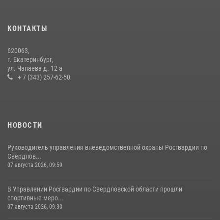
Росгвардия и МВД обеспечили безопасность Международной
промышленной выставки «Иннопром-2026»
10 июля 2026, 12:35
3
КОНТАКТЫ
Идем на штурм: ОМОН под Нижним Тагилом провел тактико-
620063,
специальное занятие
г. Екатеринбург,
ул. Чапаева д. 12 а
27 июля 2026, 12:37
15
+ 7 (343) 257-62-50
НОВОСТИ
Руководитель управления вневедомственной охраны Росгвардии по
Свердлов...
07 августа 2026, 09:59
В Управлении Росгвардии по Свердловской области прошли
спортивные меро...
07 августа 2026, 09:30