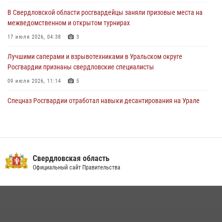
Представитель Управления Росгвардии по Свердловской области
В Свердловской области росгвардейцы заняли призовые места на
рассказал об итогах работы подразделения в эфире телекомпании
межведомственном и открытом турнирах
«Телекон»
17 июля 2026, 04:38
3
30 июля 2026, 11:33
1
Лучшими саперами и взрывотехниками в Уральском округе
Росгвардии признаны свердловские специалисты
09 июля 2026, 11:14
5
Спецназ Росгвардии отработал навыки десантирования на Урале
16 июля 2026, 13:07
4
Сборная Росгвардии завоевала Кубок «Динамо» на всероссийском
турнире по хоккею
Свердловская область
14 июля 2026, 11:06
4
Официальный сайт Правительства
Росгвардия приняла участие в межведомственном
антитеррористическом учении в Свердловской области
31 июля 2026, 12:27
1