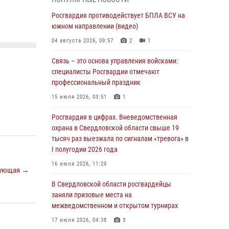
учебному году
Росгвардия противодействует БПЛА ВСУ на
05 августа 2026, 05:44
10
южном направлении (видео)
Росгвардия противодействует БПЛА ВСУ на
04 августа 2026, 09:57
2
1
южном направлении (видео)
Связь – это основа управления войсками:
04 августа 2026, 09:57
2
1
специалисты Росгвардии отмечают
Росгвардия приняла участие в обеспечении
профессиональный праздник
безопасности Дня города в Екатеринбурге
15 июля 2026, 03:51
1
03 августа 2026, 07:43
3
Росгвардия в цифрах. Вневедомственная
Росгвардия приняла участие в
охрана в Свердловской области свыше 19
межведомственном антитеррористическом
тысяч раз выезжала по сигналам «тревога» в
учении в Свердловской области
I полугодии 2026 года
31 июля 2026, 12:27
1
16 июля 2026, 11:29
ующая →
Росгвардия обеспечивает безопасность
В Свердловской области росгвардейцы
граждан на южном направлении
заняли призовые места на
межведомственном и открытом турнирах
31 июля 2026, 06:56
1
17 июля 2026, 04:38
3
Представитель Управления Росгвардии по