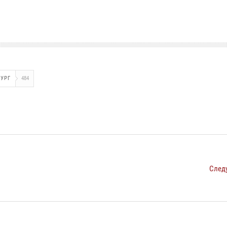
УРГ
484
След