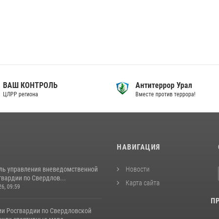
ВАШ КОНТРОЛЬ
Антитеррор Урал
ЦЛРР региона
Вместе против террора!
И
НАВИГАЦИЯ
ль управления вневедомственной
Новости
вардии по Свердлов...
Карта сайта
26, 09:59
П
ии Росгвардии по Свердловской