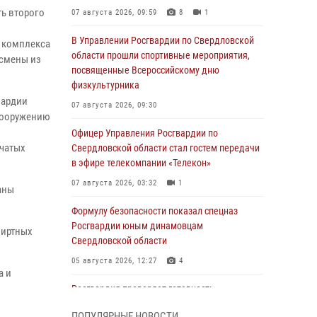
ь второго
07 августа 2026, 09:59
8
1
В Управлении Росгвардии по Свердловской
о комплекса
области прошли спортивные мероприятия,
тсмены из
посвященные Всероссийскому дню
физкультурника
вардии
07 августа 2026, 09:30
сооружению
Офицер Управления Росгвардии по
вчатых
Свердловской области стал гостем передачи
в эфире телекомпании «Телекон»
07 августа 2026, 03:32
1
аны
Формулу безопасности показал спецназ
Росгвардии юным динамовцам
пиртных
Свердловской области
05 августа 2026, 12:27
4
а и
Росгвардия проверяет готовность
образовательных учреждений к новому
ПОПУЛЯРНЫЕ НОВОСТИ