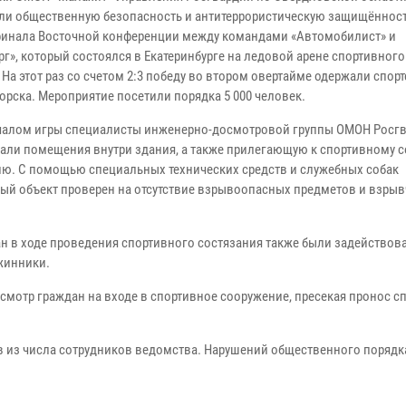
ли общественную безопасность и антитеррористическую защищённост
финала Восточной конференции между командами «Автомобилист» и
рг», который состоялся в Екатеринбурге на ледовой арене спортивног
 На этот раз со счетом 2:3 победу во втором овертайме одержали спор
орска. Мероприятие посетили порядка 5 000 человек.
чалом игры специалисты инженерно-досмотровой группы ОМОН Росг
али помещения внутри здания, а также прилегающую к спортивному 
ию. С помощью специальных технических средств и служебных собак
ый объект проверен на отсутствие взрывоопасных предметов и взры
н в ходе проведения спортивного состязания также были задействов
жинники.
мотр граждан на входе в спортивное сооружение, пресекая пронос с
 из числа сотрудников ведомства. Нарушений общественного порядк