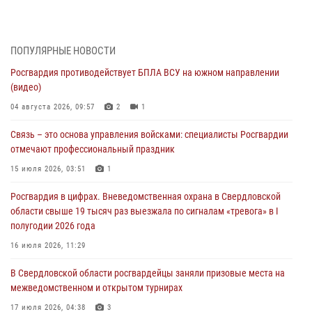
Росгвардия противодействует БПЛА ВСУ на южном направлении
(видео)
04 августа 2026, 09:57
2
1
ПОПУЛЯРНЫЕ НОВОСТИ
Росгвардия противодействует БПЛА ВСУ на южном направлении
Росгвардия приняла участие в обеспечении безопасности Дня
(видео)
города в Екатеринбурге
04 августа 2026, 09:57
2
1
03 августа 2026, 07:43
3
Связь – это основа управления войсками: специалисты Росгвардии
Росгвардия приняла участие в межведомственном
отмечают профессиональный праздник
антитеррористическом учении в Свердловской области
15 июля 2026, 03:51
1
31 июля 2026, 12:27
1
Росгвардия в цифрах. Вневедомственная охрана в Свердловской
Росгвардия обеспечивает безопасность граждан на южном
области свыше 19 тысяч раз выезжала по сигналам «тревога» в I
направлении
полугодии 2026 года
31 июля 2026, 06:56
1
16 июля 2026, 11:29
Представитель Управления Росгвардии по Свердловской области
В Свердловской области росгвардейцы заняли призовые места на
рассказал об итогах работы подразделения в эфире телекомпании
межведомственном и открытом турнирах
«Телекон»
17 июля 2026, 04:38
3
30 июля 2026, 11:33
1