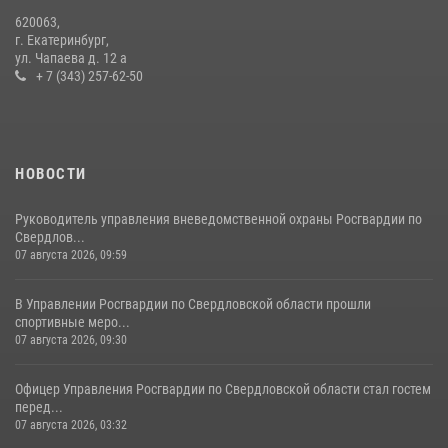
В Свердловской области росгвардейцы стали призерами
620063,
спартакиады «Динамо» памяти погибшего офицера милиции
г. Екатеринбург,
ул. Чапаева д. 12 а
29 июля 2026, 12:30
6
+ 7 (343) 257-62-50
НОВОСТИ
Руководитель управления вневедомственной охраны Росгвардии по
Свердлов...
07 августа 2026, 09:59
В Управлении Росгвардии по Свердловской области прошли
спортивные меро...
07 августа 2026, 09:30
Офицер Управления Росгвардии по Свердловской области стал гостем
перед...
07 августа 2026, 03:32