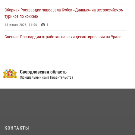
Сборная Росгвардии завоевала Кубок «Динамо» на всероссийском
турнире по хоккею
14 июля 2026, 11:06
4
Спецназ Росгвардии отработал навыки десантирования на Урале
16 июля 2026, 13:07
4
Росгвардия приняла участие в межведомственном
антитеррористическом учении в Свердловской области
Свердловская область
31 июля 2026, 12:27
1
Официальный сайт Правительства
Росгвардия и МВД обеспечили безопасность Международной
промышленной выставки «Иннопром-2026»
10 июля 2026, 12:35
3
Идем на штурм: ОМОН под Нижним Тагилом провел тактико-
специальное занятие
27 июля 2026, 12:37
15
КОНТАКТЫ