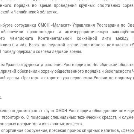
енного порядка во время проведения крупных спортивных соре
ской и Челябинской областях.
инбурге сотрудники ОМОН «Малахит» Управления Росгвардии по Св
 обеспечили правопорядок и антитеррористическую защищённо
ного чемпионата Континентальной хоккейной лиги между 
илист» и «Ак Барс» на ледовой арене спортивного комплекса «У
:1 победу одержали хозяева ледовой арены.
ом Урале сотрудники управления Росгвардии по Челябинской област
дприятий обеспечили охрану общественного порядка и безопасности
ой арены «Трактор» и второго тура первенства России по водному 
к.
женерно-досмотровых групп ОМОН Росгвардии обследовали помеще
 территорию. С помощью специальных технических средств и служе
оопасных предметов и взрывчатых веществ.
спортивное сооружение, пресекая пронос спиртных напитков, «фаеро