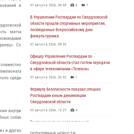
внований в
07 августа 2026, 09:59
8
1
В Управлении Росгвардии по Свердловской
области прошли спортивные мероприятия,
ердловской
посвященные Всероссийскому дню
сть матча
физкультурника
командами
ралец». Со
07 августа 2026, 09:30
Офицер Управления Росгвардии по
Свердловской области стал гостем передачи
и совместно
в эфире телекомпании «Телекон»
 Чемпионата
поло среди
07 августа 2026, 03:32
1
Формулу безопасности показал спецназ
Росгвардии юным динамовцам
Свердловской области
ния внутри
05 августа 2026, 12:27
4
бных собак
Росгвардия проверяет готовность
образовательных учреждений к новому
в» и других
ПОПУЛЯРНЫЕ НОВОСТИ