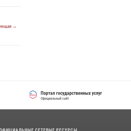
Сборная Росгвардии завоевала Кубок
«Динамо» на всероссийском турнире по
хоккею
14 июля 2026, 11:06
4
ующая →
Росгвардия приняла участие в
межведомственном антитеррористическом
учении в Свердловской области
31 июля 2026, 12:27
1
Портал государственных услуг
Официальный сайт
ОФИЦИАЛЬНЫЕ СЕТЕВЫЕ РЕСУРСЫ