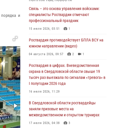
учебному году
Связь – это основа управления войсками:
05 августа 2026, 05:44
10
специалисты Росгвардии отмечают
 порядка и
Росгвардия противодействует БПЛА ВСУ на
профессиональный праздник
южном направлении (видео)
15 июля 2026, 03:51
1
04 августа 2026, 09:57
2
1
Росгвардия противодействует БПЛА ВСУ на
Росгвардия приняла участие в обеспечении
южном направлении (видео)
безопасности Дня города в Екатеринбурге
04 августа 2026, 09:57
2
1
03 августа 2026, 07:43
3
Росгвардия в цифрах. Вневедомственная
Росгвардия приняла участие в
охрана в Свердловской области свыше 19
межведомственном антитеррористическом
тысяч раз выезжала по сигналам «тревога» в
учении в Свердловской области
I полугодии 2026 года
31 июля 2026, 12:27
1
16 июля 2026, 11:29
Росгвардия обеспечивает безопасность
В Свердловской области росгвардейцы
граждан на южном направлении
заняли призовые места на
межведомственном и открытом турнирах
31 июля 2026, 06:56
1
17 июля 2026, 04:38
3
Представитель Управления Росгвардии по