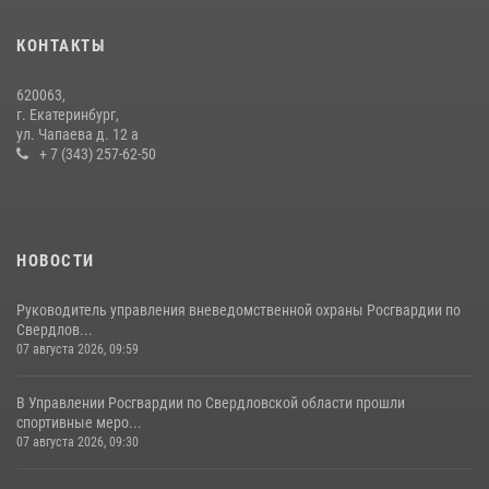
антитеррористическом учении в Свердловской области
31 июля 2026, 12:27
1
КОНТАКТЫ
Росгвардия и МВД обеспечили безопасность Международной
620063,
промышленной выставки «Иннопром-2026»
г. Екатеринбург,
ул. Чапаева д. 12 а
10 июля 2026, 12:35
3
+ 7 (343) 257-62-50
НОВОСТИ
Руководитель управления вневедомственной охраны Росгвардии по
Свердлов...
07 августа 2026, 09:59
В Управлении Росгвардии по Свердловской области прошли
спортивные меро...
07 августа 2026, 09:30