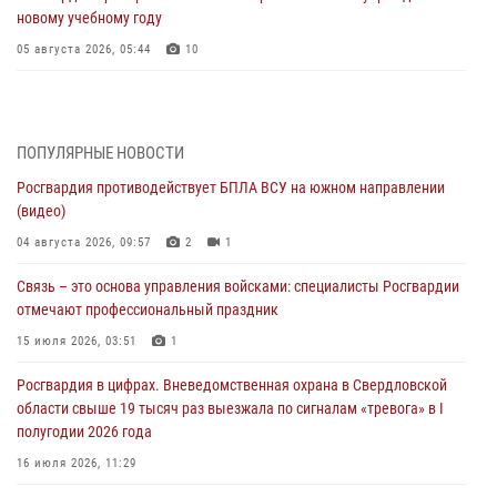
новому учебному году
05 августа 2026, 05:44
10
Росгвардия противодействует БПЛА ВСУ на южном направлении
(видео)
04 августа 2026, 09:57
2
1
ПОПУЛЯРНЫЕ НОВОСТИ
Росгвардия противодействует БПЛА ВСУ на южном направлении
Росгвардия приняла участие в обеспечении безопасности Дня
(видео)
города в Екатеринбурге
04 августа 2026, 09:57
2
1
03 августа 2026, 07:43
3
Связь – это основа управления войсками: специалисты Росгвардии
Росгвардия приняла участие в межведомственном
отмечают профессиональный праздник
антитеррористическом учении в Свердловской области
15 июля 2026, 03:51
1
31 июля 2026, 12:27
1
Росгвардия в цифрах. Вневедомственная охрана в Свердловской
Росгвардия обеспечивает безопасность граждан на южном
области свыше 19 тысяч раз выезжала по сигналам «тревога» в I
направлении
полугодии 2026 года
31 июля 2026, 06:56
1
16 июля 2026, 11:29
Представитель Управления Росгвардии по Свердловской области