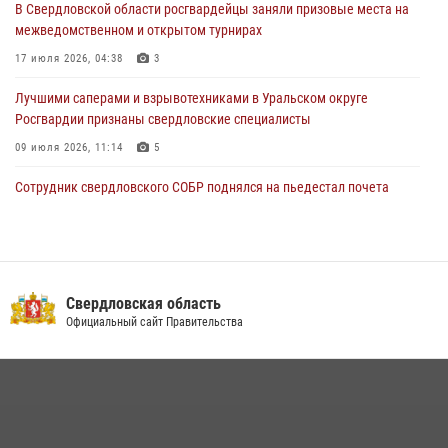
В Свердловской области росгвардейцы заняли призовые места на
рассказал об итогах работы подразделения в эфире телекомпании
межведомственном и открытом турнирах
«Телекон»
17 июля 2026, 04:38
3
30 июля 2026, 11:33
1
Лучшими саперами и взрывотехниками в Уральском округе
Росгвардии признаны свердловские специалисты
09 июля 2026, 11:14
5
Сотрудник свердловского СОБР поднялся на пьедестал почета
Всероссийского чемпионата Росгвардии по боксу
08 июля 2026, 12:02
5
Спецназ Росгвардии отработал навыки десантирования на Урале
Свердловская область
16 июля 2026, 13:07
4
Официальный сайт Правительства
Сборная Росгвардии завоевала Кубок «Динамо» на всероссийском
турнире по хоккею
14 июля 2026, 11:06
4
Росгвардия приняла участие в межведомственном