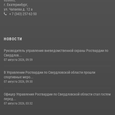
спартакиады «Динамо» памяти погибшего офицера милиции
г. Екатеринбург,
ул. Чапаева д. 12 а
29 июля 2026, 12:30
6
+ 7 (343) 257-62-50
НОВОСТИ
Руководитель управления вневедомственной охраны Росгвардии по
Свердлов...
07 августа 2026, 09:59
В Управлении Росгвардии по Свердловской области прошли
спортивные меро...
07 августа 2026, 09:30
Офицер Управления Росгвардии по Свердловской области стал гостем
перед...
07 августа 2026, 03:32