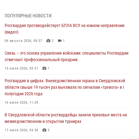
(видео)
04 августа 2026, 09:57
2
1
ПОПУЛЯРНЫЕ НОВОСТИ
Росгвардия противодействует БПЛА ВСУ на южном направлении
Росгвардия приняла участие в обеспечении безопасности Дня
(видео)
города в Екатеринбурге
04 августа 2026, 09:57
2
1
03 августа 2026, 07:43
3
Связь – это основа управления войсками: специалисты Росгвардии
Росгвардия приняла участие в межведомственном
отмечают профессиональный праздник
антитеррористическом учении в Свердловской области
15 июля 2026, 03:51
1
31 июля 2026, 12:27
1
Росгвардия в цифрах. Вневедомственная охрана в Свердловской
Росгвардия обеспечивает безопасность граждан на южном
области свыше 19 тысяч раз выезжала по сигналам «тревога» в I
направлении
полугодии 2026 года
31 июля 2026, 06:56
1
16 июля 2026, 11:29
Представитель Управления Росгвардии по Свердловской области
В Свердловской области росгвардейцы заняли призовые места на
рассказал об итогах работы подразделения в эфире телекомпании
межведомственном и открытом турнирах
«Телекон»
17 июля 2026, 04:38
3
30 июля 2026, 11:33
1