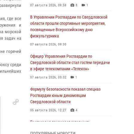
развернули
07 августа 2026, 09:59
8
1
В Управлении Росгвардии по Свердловской
я, где все
области прошли спортивные мероприятия,
ружения и
посвященные Всероссийскому дню
ка морской
физкультурника
я задач на
07 августа 2026, 09:30
не горячей
Офицер Управления Росгвардии по
Свердловской области стал гостем передачи
боксу среди
в эфире телекомпании «Телекон»
сильнейших
07 августа 2026, 03:32
1
Формулу безопасности показал спецназ
Росгвардии юным динамовцам
Свердловской области
05 августа 2026, 12:27
4
Росгвардия проверяет готовность
образовательных учреждений к новому
ПОПУЛЯРНЫЕ НОВОСТИ