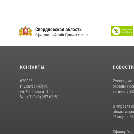
Свердловская область
Официальный сайт Правительства
КОНТАКТЫ
НОВОСТ
620063,
Руководите
г. Екатеринбург,
охраны Росг
ул. Чапаева д. 12 а
07 августа 20
+ 7 (343) 257-62-50
В Управлен
области про
07 августа 20
Офицер Упр