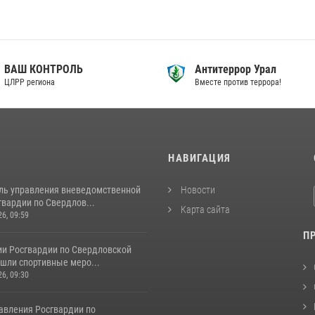
ВАШ КОНТРОЛЬ
Антитеррор Урал
ЦЛРР региона
Вместе против террора!
И
НАВИГАЦИЯ
ль управления вневедомственной
Новости
вардии по Свердлов...
Карта сайта
26, 09:59
П
ии Росгвардии по Свердловской
шли спортивные меро...
26, 09:30
авления Росгвардии по