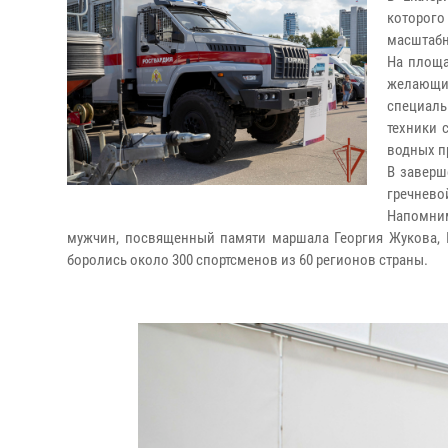
которог
масштабн
На площа
желающи
специаль
техники 
водных п
В заверш
гречнево
Напомним
мужчин, посвященный памяти маршала Георгия Жукова, Г
боролись около 300 спортсменов из 60 регионов страны.