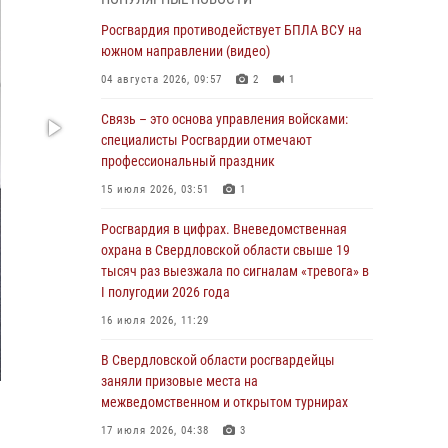
учебному году
Росгвардия противодействует БПЛА ВСУ на
05 августа 2026, 05:44
10
южном направлении (видео)
Росгвардия противодействует БПЛА ВСУ на
04 августа 2026, 09:57
2
1
южном направлении (видео)
Связь – это основа управления войсками:
04 августа 2026, 09:57
2
1
специалисты Росгвардии отмечают
Росгвардия приняла участие в обеспечении
профессиональный праздник
безопасности Дня города в Екатеринбурге
15 июля 2026, 03:51
1
03 августа 2026, 07:43
3
Росгвардия в цифрах. Вневедомственная
Росгвардия приняла участие в
охрана в Свердловской области свыше 19
межведомственном антитеррористическом
тысяч раз выезжала по сигналам «тревога» в
учении в Свердловской области
I полугодии 2026 года
31 июля 2026, 12:27
1
16 июля 2026, 11:29
Росгвардия обеспечивает безопасность
В Свердловской области росгвардейцы
граждан на южном направлении
заняли призовые места на
межведомственном и открытом турнирах
31 июля 2026, 06:56
1
17 июля 2026, 04:38
3
Представитель Управления Росгвардии по