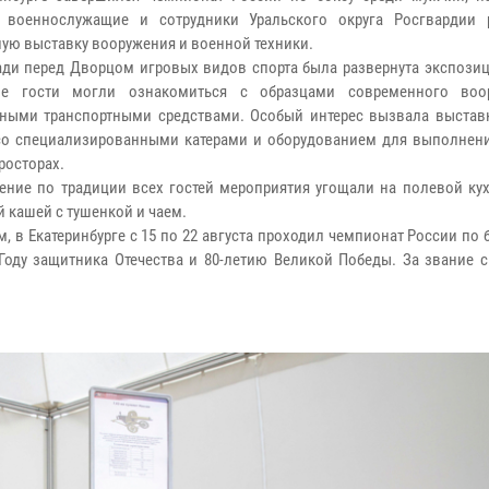
о военнослужащие и сотрудники Уральского округа Росгвардии 
ую выставку вооружения и военной техники.
ди перед Дворцом игровых видов спорта была развернута экспозици
е гости могли ознакомиться с образцами современного воо
ными транспортными средствами. Особый интерес вызвала выстав
со специализированными катерами и оборудованием для выполнени
росторах.
ение по традиции всех гостей мероприятия угощали на полевой кух
й кашей с тушенкой и чаем.
, в Екатеринбурге с 15 по 22 августа проходил чемпионат России по 
оду защитника Отечества и 80-летию Великой Победы. За звание 