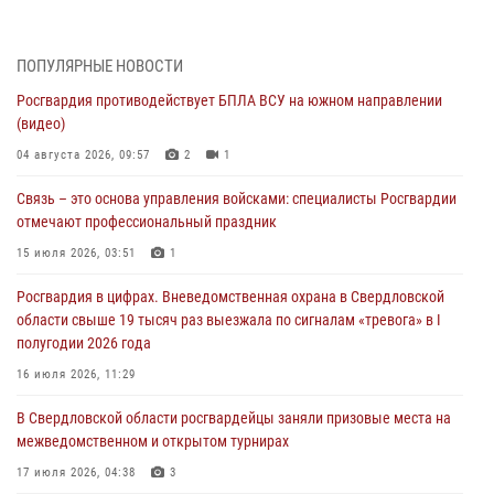
Росгвардия противодействует БПЛА ВСУ на южном направлении
(видео)
04 августа 2026, 09:57
2
1
ПОПУЛЯРНЫЕ НОВОСТИ
Росгвардия противодействует БПЛА ВСУ на южном направлении
Росгвардия приняла участие в обеспечении безопасности Дня
(видео)
города в Екатеринбурге
04 августа 2026, 09:57
2
1
03 августа 2026, 07:43
3
Связь – это основа управления войсками: специалисты Росгвардии
Росгвардия приняла участие в межведомственном
отмечают профессиональный праздник
антитеррористическом учении в Свердловской области
15 июля 2026, 03:51
1
31 июля 2026, 12:27
1
Росгвардия в цифрах. Вневедомственная охрана в Свердловской
Росгвардия обеспечивает безопасность граждан на южном
области свыше 19 тысяч раз выезжала по сигналам «тревога» в I
направлении
полугодии 2026 года
31 июля 2026, 06:56
1
16 июля 2026, 11:29
Представитель Управления Росгвардии по Свердловской области
В Свердловской области росгвардейцы заняли призовые места на
рассказал об итогах работы подразделения в эфире телекомпании
межведомственном и открытом турнирах
«Телекон»
17 июля 2026, 04:38
3
30 июля 2026, 11:33
1