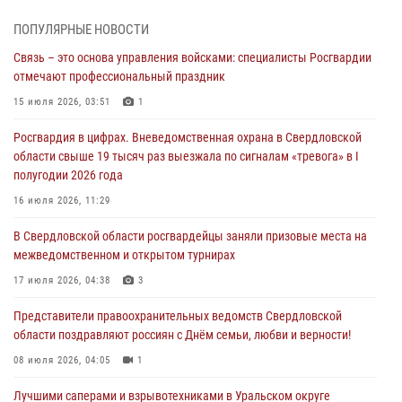
Представитель Управления Росгвардии по Свердловской области
ПОПУЛЯРНЫЕ НОВОСТИ
рассказал об итогах работы подразделения в эфире телекомпании
Связь – это основа управления войсками: специалисты Росгвардии
«Телекон»
отмечают профессиональный праздник
30 июля 2026, 11:33
1
15 июля 2026, 03:51
1
В Свердловской области росгвардейцы стали призерами
Росгвардия в цифрах. Вневедомственная охрана в Свердловской
спартакиады «Динамо» памяти погибшего офицера милиции
области свыше 19 тысяч раз выезжала по сигналам «тревога» в I
29 июля 2026, 12:30
6
полугодии 2026 года
Православные священники поддержали росгвардейцев в зоне СВО
16 июля 2026, 11:29
28 июля 2026, 11:03
В Свердловской области росгвардейцы заняли призовые места на
межведомственном и открытом турнирах
Свердловские росгвардейцы завоевали медали на окружном
чемпионате по комплексному единоборству
17 июля 2026, 04:38
3
28 июля 2026, 09:42
4
Представители правоохранительных ведомств Свердловской
области поздравляют россиян с Днём семьи, любви и верности!
08 июля 2026, 04:05
1
Лучшими саперами и взрывотехниками в Уральском округе