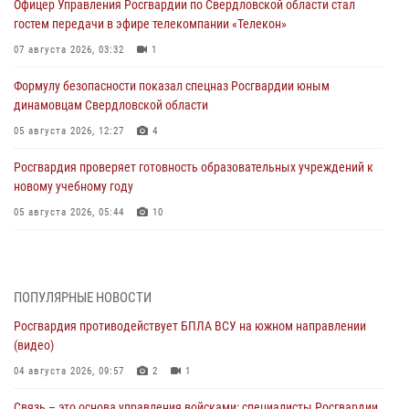
Офицер Управления Росгвардии по Свердловской области стал
гостем передачи в эфире телекомпании «Телекон»
07 августа 2026, 03:32
1
Формулу безопасности показал спецназ Росгвардии юным
динамовцам Свердловской области
05 августа 2026, 12:27
4
Росгвардия проверяет готовность образовательных учреждений к
новому учебному году
05 августа 2026, 05:44
10
Росгвардия противодействует БПЛА ВСУ на южном направлении
(видео)
04 августа 2026, 09:57
2
1
ПОПУЛЯРНЫЕ НОВОСТИ
Росгвардия противодействует БПЛА ВСУ на южном направлении
Росгвардия приняла участие в обеспечении безопасности Дня
(видео)
города в Екатеринбурге
04 августа 2026, 09:57
2
1
03 августа 2026, 07:43
3
Связь – это основа управления войсками: специалисты Росгвардии