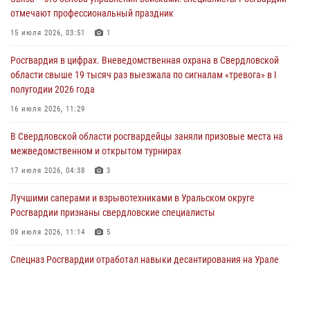
Росгвардия приняла участие в межведомственном
отмечают профессиональный праздник
антитеррористическом учении в Свердловской области
15 июля 2026, 03:51
1
31 июля 2026, 12:27
1
Росгвардия в цифрах. Вневедомственная охрана в Свердловской
Росгвардия обеспечивает безопасность граждан на южном
области свыше 19 тысяч раз выезжала по сигналам «тревога» в I
направлении
полугодии 2026 года
31 июля 2026, 06:56
1
16 июля 2026, 11:29
Представитель Управления Росгвардии по Свердловской области
В Свердловской области росгвардейцы заняли призовые места на
рассказал об итогах работы подразделения в эфире телекомпании
межведомственном и открытом турнирах
«Телекон»
17 июля 2026, 04:38
3
30 июля 2026, 11:33
1
Лучшими саперами и взрывотехниками в Уральском округе
Росгвардии признаны свердловские специалисты
09 июля 2026, 11:14
5
Спецназ Росгвардии отработал навыки десантирования на Урале
16 июля 2026, 13:07
4
Сборная Росгвардии завоевала Кубок «Динамо» на всероссийском