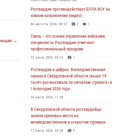
учебному году
Росгвардия противодействует БПЛА ВСУ на
05 августа 2026, 05:44
10
южном направлении (видео)
Росгвардия противодействует БПЛА ВСУ на
04 августа 2026, 09:57
2
1
южном направлении (видео)
Связь – это основа управления войсками:
04 августа 2026, 09:57
2
1
ующая →
специалисты Росгвардии отмечают
Росгвардия приняла участие в обеспечении
профессиональный праздник
безопасности Дня города в Екатеринбурге
15 июля 2026, 03:51
1
03 августа 2026, 07:43
3
Росгвардия в цифрах. Вневедомственная
Росгвардия приняла участие в
охрана в Свердловской области свыше 19
межведомственном антитеррористическом
тысяч раз выезжала по сигналам «тревога» в
учении в Свердловской области
I полугодии 2026 года
31 июля 2026, 12:27
1
16 июля 2026, 11:29
Росгвардия обеспечивает безопасность
В Свердловской области росгвардейцы
граждан на южном направлении
заняли призовые места на
межведомственном и открытом турнирах
31 июля 2026, 06:56
1
17 июля 2026, 04:38
3
Представитель Управления Росгвардии по