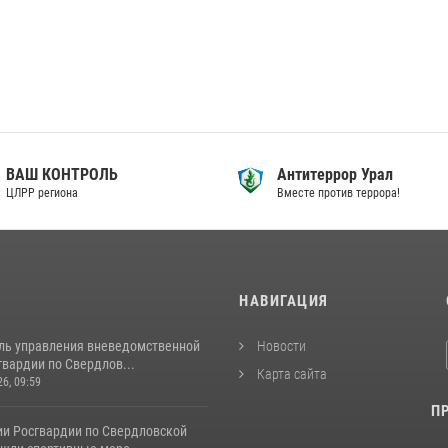
ВАШ КОНТРОЛЬ
Антитеррор Урал
ЦЛРР региона
Вместе против террора!
И
НАВИГАЦИЯ
ль управления вневедомственной
Новости
вардии по Свердлов...
Карта сайта
26, 09:59
П
ии Росгвардии по Свердловской