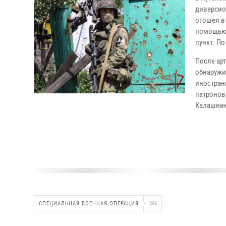
диверсио
отошел в
помощью 
пункт. П
После ар
обнаружил
иностранн
патронов
Калашник
СПЕЦИАЛЬНАЯ ВОЕННАЯ ОПЕРАЦИЯ
396