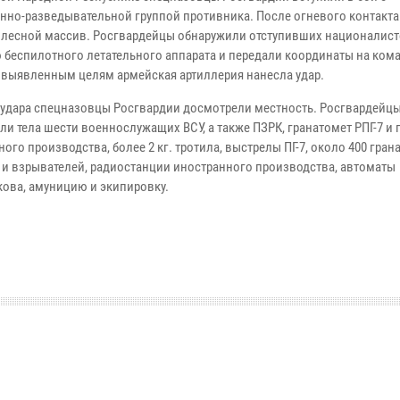
нно-разведывательной группой противника. После огневого контакта
 лесной массив. Росгвардейцы обнаружили отступивших националист
беспилотного летательного аппарата и передали координаты на ком
о выявленным целям армейская артиллерия нанесла удар.
тудара спецназовцы Росгвардии досмотрели местность. Росгвардейц
и тела шести военнослужащих ВСУ, а также ПЗРК, гранатомет РПГ-7 и 
ого производства, более 2 кг. тротила, выстрелы ПГ-7, около 400 грана
 и взрывателей, радиостанции иностранного производства, автоматы
ова, амуницию и экипировку.