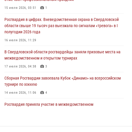
антитеррористическом учении в Свердловской области
15 июля 2026, 03:51
1
31 июля 2026, 12:27
1
Росгвардия в цифрах. Вневедомственная охрана в Свердловской
Росгвардия обеспечивает безопасность граждан на южном
области свыше 19 тысяч раз выезжала по сигналам «тревога» в I
направлении
полугодии 2026 года
31 июля 2026, 06:56
1
16 июля 2026, 11:29
Представитель Управления Росгвардии по Свердловской области
В Свердловской области росгвардейцы заняли призовые места на
рассказал об итогах работы подразделения в эфире телекомпании
межведомственном и открытом турнирах
«Телекон»
17 июля 2026, 04:38
3
30 июля 2026, 11:33
1
Сборная Росгвардии завоевала Кубок «Динамо» на всероссийском
турнире по хоккею
14 июля 2026, 11:06
4
Росгвардия приняла участие в межведомственном
антитеррористическом учении в Свердловской области
31 июля 2026, 12:27
1
Спецназ Росгвардии отработал навыки десантирования на Урале