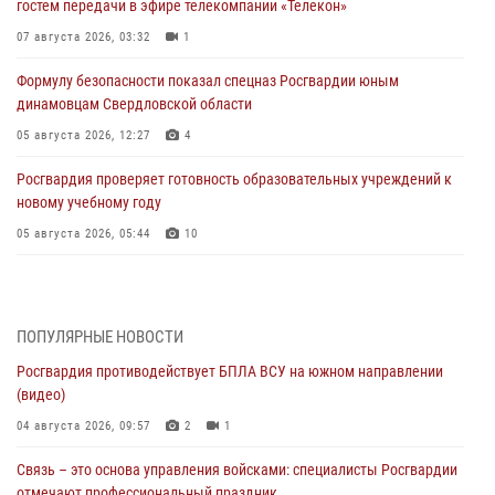
гостем передачи в эфире телекомпании «Телекон»
07 августа 2026, 03:32
1
Формулу безопасности показал спецназ Росгвардии юным
динамовцам Свердловской области
05 августа 2026, 12:27
4
Росгвардия проверяет готовность образовательных учреждений к
новому учебному году
05 августа 2026, 05:44
10
Росгвардия противодействует БПЛА ВСУ на южном направлении
(видео)
04 августа 2026, 09:57
2
1
ПОПУЛЯРНЫЕ НОВОСТИ
Росгвардия противодействует БПЛА ВСУ на южном направлении
Росгвардия приняла участие в обеспечении безопасности Дня
(видео)
города в Екатеринбурге
04 августа 2026, 09:57
2
1
03 августа 2026, 07:43
3
Связь – это основа управления войсками: специалисты Росгвардии
Росгвардия приняла участие в межведомственном
отмечают профессиональный праздник