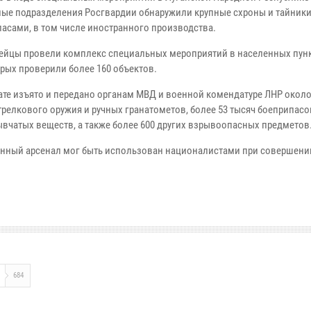
ые подразделения Росгвардии обнаружили крупные схроны и тайники
пасами, в том числе иностранного производства.
ейцы провели комплекс специальных мероприятий в населенных пунк
орых проверили более 160 объектов.
тате изъято и передано органам МВД и военной комендатуре ЛНР около
трелкового оружия и ручных гранатометов, более 53 тысяч боеприпасо
рывчатых веществ, а также более 600 других взрывоопасных предметов
нный арсенал мог быть использован националистами при совершени
684