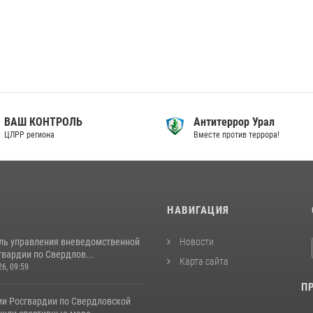
ВАШ КОНТРОЛЬ
Антитеррор Урал
ЦЛРР региона
Вместе против террора!
И
НАВИГАЦИЯ
ль управления вневедомственной
Новости
вардии по Свердлов...
Карта сайта
26, 09:59
П
ии Росгвардии по Свердловской