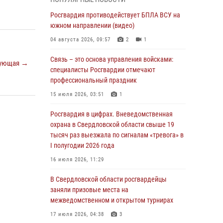
учебному году
Росгвардия противодействует БПЛА ВСУ на
05 августа 2026, 05:44
10
южном направлении (видео)
Росгвардия противодействует БПЛА ВСУ на
04 августа 2026, 09:57
2
1
южном направлении (видео)
Связь – это основа управления войсками:
04 августа 2026, 09:57
2
1
ующая →
специалисты Росгвардии отмечают
Росгвардия приняла участие в обеспечении
профессиональный праздник
безопасности Дня города в Екатеринбурге
15 июля 2026, 03:51
1
03 августа 2026, 07:43
3
Росгвардия в цифрах. Вневедомственная
Росгвардия приняла участие в
охрана в Свердловской области свыше 19
межведомственном антитеррористическом
тысяч раз выезжала по сигналам «тревога» в
учении в Свердловской области
I полугодии 2026 года
31 июля 2026, 12:27
1
16 июля 2026, 11:29
Росгвардия обеспечивает безопасность
В Свердловской области росгвардейцы
граждан на южном направлении
заняли призовые места на
межведомственном и открытом турнирах
31 июля 2026, 06:56
1
17 июля 2026, 04:38
3
Представитель Управления Росгвардии по