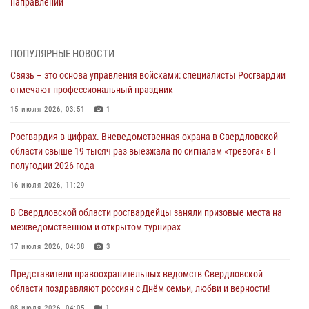
направлении
31 июля 2026, 06:56
1
Представитель Управления Росгвардии по Свердловской области
ПОПУЛЯРНЫЕ НОВОСТИ
рассказал об итогах работы подразделения в эфире телекомпании
Связь – это основа управления войсками: специалисты Росгвардии
«Телекон»
отмечают профессиональный праздник
30 июля 2026, 11:33
1
15 июля 2026, 03:51
1
В Свердловской области росгвардейцы стали призерами
Росгвардия в цифрах. Вневедомственная охрана в Свердловской
спартакиады «Динамо» памяти погибшего офицера милиции
области свыше 19 тысяч раз выезжала по сигналам «тревога» в I
29 июля 2026, 12:30
6
полугодии 2026 года
Православные священники поддержали росгвардейцев в зоне СВО
16 июля 2026, 11:29
28 июля 2026, 11:03
В Свердловской области росгвардейцы заняли призовые места на
межведомственном и открытом турнирах
Свердловские росгвардейцы завоевали медали на окружном
чемпионате по комплексному единоборству
17 июля 2026, 04:38
3
28 июля 2026, 09:42
4
Представители правоохранительных ведомств Свердловской
области поздравляют россиян с Днём семьи, любви и верности!
08 июля 2026, 04:05
1