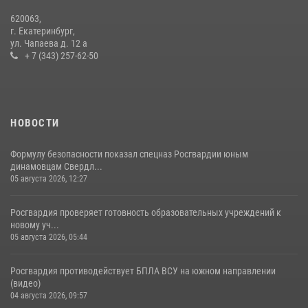
Сборная Росгвардии завоевала Кубок «Динамо» на всероссийском
620063,
турнире по хоккею
г. Екатеринбург,
ул. Чапаева д. 12 а
14 июля 2026, 11:06
4
+ 7 (343) 257-62-50
НОВОСТИ
Формулу безопасности показал спецназ Росгвардии юным
динамовцам Свердл...
05 августа 2026, 12:27
Росгвардия проверяет готовность образовательных учреждений к
новому уч...
05 августа 2026, 05:44
Росгвардия противодействует БПЛА ВСУ на южном направлении
(видео)
04 августа 2026, 09:57