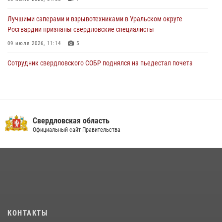
Лучшими саперами и взрывотехниками в Уральском округе
Росгвардии признаны свердловские специалисты
09 июля 2026, 11:14
5
Сотрудник свердловского СОБР поднялся на пьедестал почета
Всероссийского чемпионата Росгвардии по боксу
08 июля 2026, 12:02
5
В Екатеринбурге прошел чемпионат Управления Росгвардии по
Свердловской области по комплексному единоборству
Свердловская область
Официальный сайт Правительства
07 июля 2026, 10:39
3
Спецназ Росгвардии отработал навыки десантирования на Урале
16 июля 2026, 13:07
4
Росгвардия и МВД обеспечили безопасность Международной
промышленной выставки «Иннопром-2026»
10 июля 2026, 12:35
3
КОНТАКТЫ