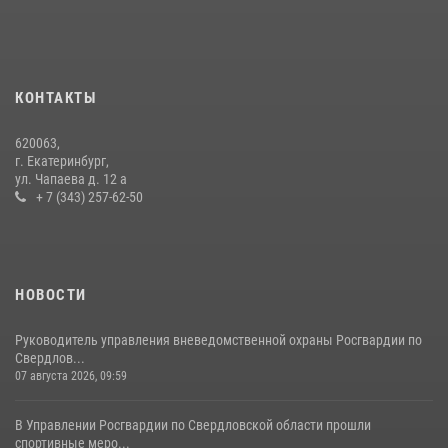
31 июля 2026, 12:27
1
Росгвардия и МВД обеспечили безопасность Международной
промышленной выставки «Иннопром-2026»
10 июля 2026, 12:35
3
КОНТАКТЫ
Идем на штурм: ОМОН под Нижним Тагилом провел тактико-
620063,
специальное занятие
г. Екатеринбург,
ул. Чапаева д. 12 а
27 июля 2026, 12:37
15
+ 7 (343) 257-62-50
НОВОСТИ
Руководитель управления вневедомственной охраны Росгвардии по
Свердлов...
07 августа 2026, 09:59
В Управлении Росгвардии по Свердловской области прошли
спортивные меро...