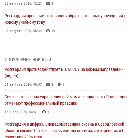
05 августа 2026, 12:27
4
Росгвардия проверяет готовность образовательных учреждений к
новому учебному году
05 августа 2026, 05:44
10
Росгвардия противодействует БПЛА ВСУ на южном направлении
(видео)
04 августа 2026, 09:57
2
1
ПОПУЛЯРНЫЕ НОВОСТИ
Росгвардия противодействует БПЛА ВСУ на южном направлении
Росгвардия приняла участие в обеспечении безопасности Дня
(видео)
города в Екатеринбурге
04 августа 2026, 09:57
2
1
03 августа 2026, 07:43
3
Связь – это основа управления войсками: специалисты Росгвардии
Росгвардия приняла участие в межведомственном
отмечают профессиональный праздник
антитеррористическом учении в Свердловской области
15 июля 2026, 03:51
1
31 июля 2026, 12:27
1
Росгвардия в цифрах. Вневедомственная охрана в Свердловской
Росгвардия обеспечивает безопасность граждан на южном
области свыше 19 тысяч раз выезжала по сигналам «тревога» в I
направлении
полугодии 2026 года