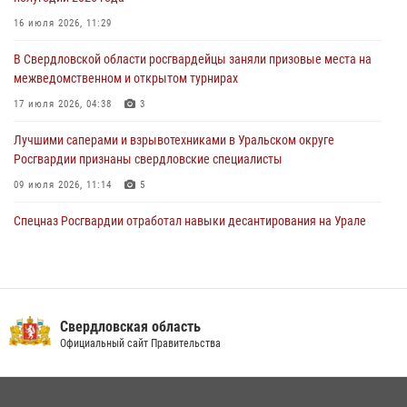
31 июля 2026, 06:56
1
16 июля 2026, 11:29
Представитель Управления Росгвардии по Свердловской области
В Свердловской области росгвардейцы заняли призовые места на
рассказал об итогах работы подразделения в эфире телекомпании
межведомственном и открытом турнирах
«Телекон»
17 июля 2026, 04:38
3
30 июля 2026, 11:33
1
Лучшими саперами и взрывотехниками в Уральском округе
Росгвардии признаны свердловские специалисты
09 июля 2026, 11:14
5
Спецназ Росгвардии отработал навыки десантирования на Урале
16 июля 2026, 13:07
4
Сборная Росгвардии завоевала Кубок «Динамо» на всероссийском
турнире по хоккею
Свердловская область
14 июля 2026, 11:06
4
Официальный сайт Правительства
Росгвардия приняла участие в межведомственном
антитеррористическом учении в Свердловской области