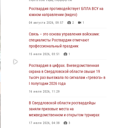
учебному году
Росгвардия противодействует БПЛА ВСУ на
05 августа 2026, 05:44
10
южном направлении (видео)
Росгвардия противодействует БПЛА ВСУ на
04 августа 2026, 09:57
2
1
южном направлении (видео)
Связь – это основа управления войсками:
04 августа 2026, 09:57
2
1
специалисты Росгвардии отмечают
Росгвардия приняла участие в обеспечении
профессиональный праздник
безопасности Дня города в Екатеринбурге
15 июля 2026, 03:51
1
03 августа 2026, 07:43
3
Росгвардия в цифрах. Вневедомственная
Росгвардия приняла участие в
охрана в Свердловской области свыше 19
межведомственном антитеррористическом
тысяч раз выезжала по сигналам «тревога» в
учении в Свердловской области
I полугодии 2026 года
31 июля 2026, 12:27
1
16 июля 2026, 11:29
Росгвардия обеспечивает безопасность
В Свердловской области росгвардейцы
граждан на южном направлении
заняли призовые места на
межведомственном и открытом турнирах
31 июля 2026, 06:56
1
17 июля 2026, 04:38
3
Представитель Управления Росгвардии по