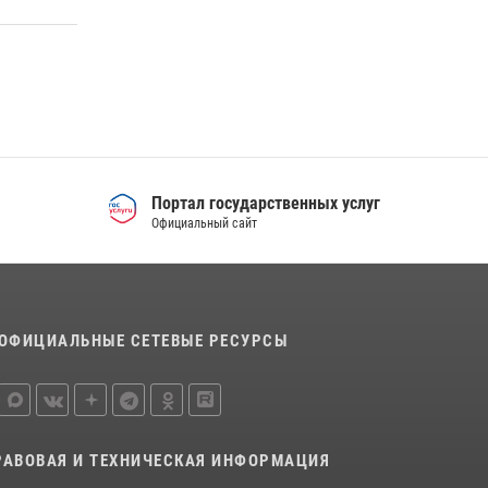
межведомственном антитеррористическом
учении в Свердловской области
31 июля 2026, 12:27
1
Росгвардия и МВД обеспечили безопасность
Международной промышленной выставки
«Иннопром-2026»
10 июля 2026, 12:35
3
Портал государственных услуг
Официальный сайт
ОФИЦИАЛЬНЫЕ СЕТЕВЫЕ РЕСУРСЫ
РАВОВАЯ И ТЕХНИЧЕСКАЯ ИНФОРМАЦИЯ