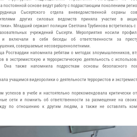
на постоянной основе ведут работу с подрастающим поколением регио
трудница Сысертского отдела вневедомственной охраны со
вителями других силовых ведомств приняла участие в акци
тики». Младший сержант полиции Светлана Трубинова встретилась с
разовательных учреждений Сысерти. Мероприятия носили профил
р и включали в себя беседы об ответственности за прест
ушения, совершаемые несовершеннолетними.
ца Росгвардии напомнила ребятам о методах злоумышленников, в
ов в экстремистскую и террористическую деятельность с использов
т. Она также напомнила подросткам основы безопасного по
ала учащимся видеоролики о деятельности террористов и экстремист
м успехов в учебе и настоятельно порекомендовала критически от
ные сети и помнить об ответственности за размещение на своих
ажду по отношению к другим людям, а также не оставлять ком