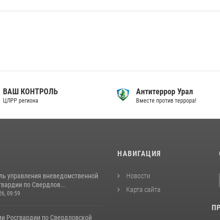
ВАШ КОНТРОЛЬ
Антитеррор Урал
ЦЛРР региона
Вместе против террора!
И
НАВИГАЦИЯ
ль управления вневедомственной
Новости
вардии по Свердлов...
Карта сайта
26, 09:59
П
ии Росгвардии по Свердловской