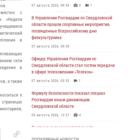
на.
07 августа 2026, 09:59
8
1
вместно с
В Управлении Росгвардии по Свердловской
и «Неделя
области прошли спортивные мероприятия,
 учащимися
посвященные Всероссийскому дню
актический
физкультурника
упления и
07 августа 2026, 09:30
тягивающих
Офицер Управления Росгвардии по
анием сети
Свердловской области стал гостем передачи
ведения в
в эфире телекомпании «Телекон»
ов, а также
07 августа 2026, 03:32
1
Формулу безопасности показал спецназ
носиться к
Росгвардии юным динамовцам
 страницах
Свердловской области
ментариев,
05 августа 2026, 12:27
4
Росгвардия проверяет готовность
образовательных учреждений к новому
ПОПУЛЯРНЫЕ НОВОСТИ