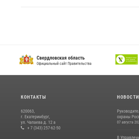
Свердловская область
Официальный сайт Правительства
КОНТАКТЫ
НОВОСТ
620063,
Руководите
г. Екатеринбург,
охраны Росг
ул. Чапаева д. 12 а
07 августа 20
+ 7 (343) 257-62-50
В Управлен