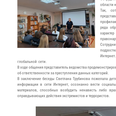
области 
Так, со
предста
профилак
ряда об
характе
правонар
Сотрудни
подростк
Интерне
глобальной сети.
В ходе общения представитель ведомства продемонстриров
об ответственности за преступления данных категорий.
В заключение беседы Светлана Трубинова пожелала детя
информации в сети Интернет, осознанно вести социаль
материалов, способных возбудить ненависть либо вр
оправдывающих действия экстремистов и террористов.