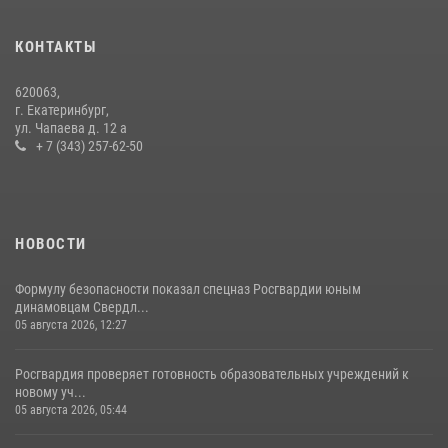
промышленной выставки «Иннопром-2026»
10 июля 2026, 12:35
3
КОНТАКТЫ
Сборная Росгвардии завоевала Кубок «Динамо» на всероссийском
620063,
турнире по хоккею
г. Екатеринбург,
ул. Чапаева д. 12 а
14 июля 2026, 11:06
4
+ 7 (343) 257-62-50
НОВОСТИ
Формулу безопасности показал спецназ Росгвардии юным
динамовцам Свердл...
05 августа 2026, 12:27
Росгвардия проверяет готовность образовательных учреждений к
новому уч...
05 августа 2026, 05:44