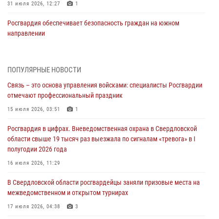
31 июля 2026, 12:27
1
Росгвардия обеспечивает безопасность граждан на южном
направлении
31 июля 2026, 06:56
1
Представитель Управления Росгвардии по Свердловской области
ПОПУЛЯРНЫЕ НОВОСТИ
рассказал об итогах работы подразделения в эфире телекомпании
Связь – это основа управления войсками: специалисты Росгвардии
«Телекон»
отмечают профессиональный праздник
30 июля 2026, 11:33
1
15 июля 2026, 03:51
1
В Свердловской области росгвардейцы стали призерами
Росгвардия в цифрах. Вневедомственная охрана в Свердловской
спартакиады «Динамо» памяти погибшего офицера милиции
области свыше 19 тысяч раз выезжала по сигналам «тревога» в I
29 июля 2026, 12:30
6
полугодии 2026 года
Православные священники поддержали росгвардейцев в зоне СВО
16 июля 2026, 11:29
28 июля 2026, 11:03
В Свердловской области росгвардейцы заняли призовые места на
межведомственном и открытом турнирах
Свердловские росгвардейцы завоевали медали на окружном
чемпионате по комплексному единоборству
17 июля 2026, 04:38
3