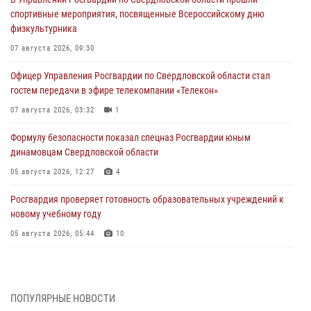
спортивные мероприятия, посвященные Всероссийскому дню
физкультурника
07 августа 2026, 09:30
Офицер Управления Росгвардии по Свердловской области стал
гостем передачи в эфире телекомпании «Телекон»
07 августа 2026, 03:32
1
Формулу безопасности показал спецназ Росгвардии юным
динамовцам Свердловской области
05 августа 2026, 12:27
4
Росгвардия проверяет готовность образовательных учреждений к
новому учебному году
05 августа 2026, 05:44
10
Росгвардия противодействует БПЛА ВСУ на южном направлении
(видео)
04 августа 2026, 09:57
2
1
ПОПУЛЯРНЫЕ НОВОСТИ