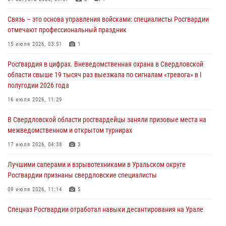
03 августа 2026, 07:43
3
Связь – это основа управления войсками: специалисты Росгвардии
Росгвардия приняла участие в межведомственном
отмечают профессиональный праздник
антитеррористическом учении в Свердловской области
15 июля 2026, 03:51
1
31 июля 2026, 12:27
1
Росгвардия в цифрах. Вневедомственная охрана в Свердловской
Росгвардия обеспечивает безопасность граждан на южном
области свыше 19 тысяч раз выезжала по сигналам «тревога» в I
направлении
полугодии 2026 года
31 июля 2026, 06:56
1
16 июля 2026, 11:29
Представитель Управления Росгвардии по Свердловской области
В Свердловской области росгвардейцы заняли призовые места на
рассказал об итогах работы подразделения в эфире телекомпании
межведомственном и открытом турнирах
«Телекон»
17 июля 2026, 04:38
3
30 июля 2026, 11:33
1
Лучшими саперами и взрывотехниками в Уральском округе
Росгвардии признаны свердловские специалисты
09 июля 2026, 11:14
5
Спецназ Росгвардии отработал навыки десантирования на Урале
16 июля 2026, 13:07
4