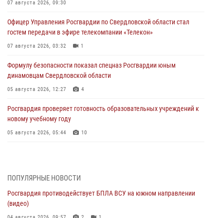
07 августа 2026, 09:30
Офицер Управления Росгвардии по Свердловской области стал
гостем передачи в эфире телекомпании «Телекон»
07 августа 2026, 03:32
1
Формулу безопасности показал спецназ Росгвардии юным
динамовцам Свердловской области
05 августа 2026, 12:27
4
Росгвардия проверяет готовность образовательных учреждений к
новому учебному году
05 августа 2026, 05:44
10
Росгвардия противодействует БПЛА ВСУ на южном направлении
(видео)
04 августа 2026, 09:57
2
1
ПОПУЛЯРНЫЕ НОВОСТИ
Росгвардия противодействует БПЛА ВСУ на южном направлении
Росгвардия приняла участие в обеспечении безопасности Дня
(видео)
города в Екатеринбурге
04 августа 2026, 09:57
2
1