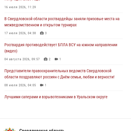
В Свердловской области росгвардейцы стали призерами
16 июля 2026, 11:29
спартакиады «Динамо» памяти погибшего офицера милиции
В Свердловской области росгвардейцы заняли призовые места на
29 июля 2026, 12:30
6
межведомственном и открытом турнирах
Православные священники поддержали росгвардейцев в зоне СВО
17 июля 2026, 04:38
3
28 июля 2026, 11:03
Росгвардия противодействует БПЛА ВСУ на южном направлении
(видео)
04 августа 2026, 09:57
2
1
Представители правоохранительных ведомств Свердловской
области поздравляют россиян с Днём семьи, любви и верности!
08 июля 2026, 04:05
1
Лучшими саперами и взрывотехниками в Уральском округе
Росгвардии признаны свердловские специалисты
09 июля 2026, 11:14
5
Сотрудник свердловского СОБР поднялся на пьедестал почета
Всероссийского чемпионата Росгвардии по боксу
Свердловская область