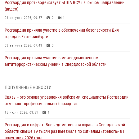
Росгвардия противодействует БПЛА ВСУ на южном направлении
(видео)
04 августа 2026, 09:57
2
1
Росгвардия приняла участие в обеспечении безопасности Дня
города в Екатеринбурге
03 августа 2026, 07:43
3
Росгвардия приняла участие в межведомственном
антитеррористическом учении в Свердловской области
31 июля 2026, 12:27
1
Росгвардия обеспечивает безопасность граждан на южном
ПОПУЛЯРНЫЕ НОВОСТИ
направлении
Связь – это основа управления войсками: специалисты Росгвардии
31 июля 2026, 06:56
1
отмечают профессиональный праздник
Представитель Управления Росгвардии по Свердловской области
15 июля 2026, 03:51
1
рассказал об итогах работы подразделения в эфире телекомпании
Росгвардия в цифрах. Вневедомственная охрана в Свердловской
«Телекон»
области свыше 19 тысяч раз выезжала по сигналам «тревога» в I
30 июля 2026, 11:33
1
полугодии 2026 года