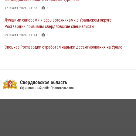
«Телекон»
17 июля 2026, 04:38
3
30 июля 2026, 11:33
1
Лучшими саперами и взрывотехниками в Уральском округе
Росгвардии признаны свердловские специалисты
09 июля 2026, 11:14
5
Спецназ Росгвардии отработал навыки десантирования на Урале
16 июля 2026, 13:07
4
Сборная Росгвардии завоевала Кубок «Динамо» на всероссийском
турнире по хоккею
Свердловская область
14 июля 2026, 11:06
4
Официальный сайт Правительства
Росгвардия приняла участие в межведомственном
антитеррористическом учении в Свердловской области
31 июля 2026, 12:27
1
Росгвардия и МВД обеспечили безопасность Международной
промышленной выставки «Иннопром-2026»