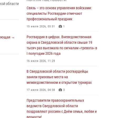
межведомственном антитеррористическом
кой области
учении в Свердловской области
Связь – это основа управления войсками:
специалисты Росгвардии отмечают
31 июля 2026, 12:27
1
профессиональный праздник
Росгвардия обеспечивает безопасность
15 июля 2026, 03:51
1
граждан на южном направлении
ующая →
Росгвардия в цифрах. Вневедомственная
31 июля 2026, 06:56
1
охрана в Свердловской области свыше 19
тысяч раз выезжала по сигналам «тревога» в
Представитель Управления Росгвардии по
I полугодии 2026 года
Свердловской области рассказал об итогах
работы подразделения в эфире
16 июля 2026, 11:29
телекомпании «Телекон»
В Свердловской области росгвардейцы
30 июля 2026, 11:33
1
заняли призовые места на
межведомственном и открытом турнирах
В Свердловской области росгвардейцы стали
призерами спартакиады «Динамо» памяти
17 июля 2026, 04:38
3
погибшего офицера милиции
Представители правоохранительных
29 июля 2026, 12:30
6
ведомств Свердловской области
поздравляют россиян с Днём семьи, любви и
Православные священники поддержали
верности!
росгвардейцев в зоне СВО