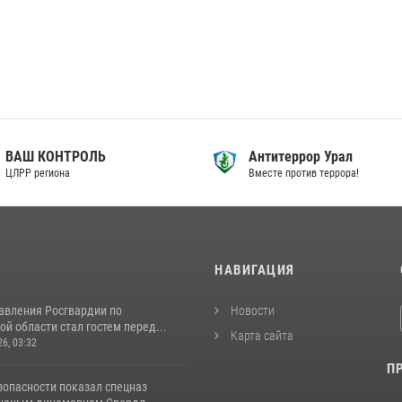
ВАШ КОНТРОЛЬ
Антитеррор Урал
ЦЛРР региона
Вместе против террора!
И
НАВИГАЦИЯ
авления Росгвардии по
Новости
й области стал гостем перед...
Карта сайта
26, 03:32
П
зопасности показал спецназ