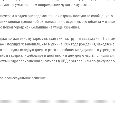
аемого в умышленном повреждении чужого имущества.
 вечером в отдел вневедомственной охраны поступило сообщение о
ании кнопки тревожной сигнализации с охраняемого объекта — отдел
о покоя городской больницы на улице Кузьмина.
ерки по указанному адресу выехал экипаж группы задержания. По пр
ражи порядка установили, что мужчина 1987 года рождения, находясь 
я, повредил входную дверь в рентген-кабинет медицинского учрежден
ейцы задержали дебошира и доставили в дежурную часть полиции дл
истемы здравоохранения обратился в ОВД с заявлением по факту пов
ое процессуальное решение.