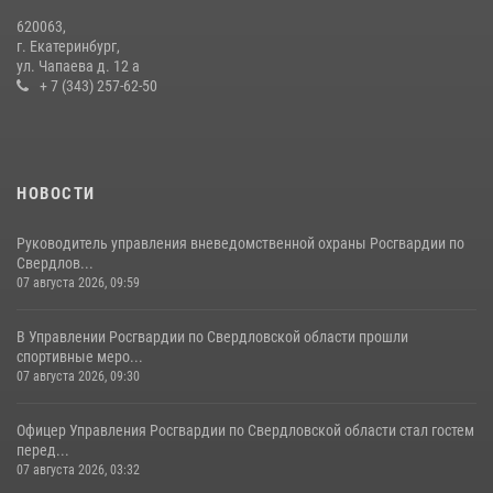
В Свердловской области росгвардейцы стали призерами
620063,
спартакиады «Динамо» памяти погибшего офицера милиции
г. Екатеринбург,
ул. Чапаева д. 12 а
29 июля 2026, 12:30
6
+ 7 (343) 257-62-50
НОВОСТИ
Руководитель управления вневедомственной охраны Росгвардии по
Свердлов...
07 августа 2026, 09:59
В Управлении Росгвардии по Свердловской области прошли
спортивные меро...
07 августа 2026, 09:30
Офицер Управления Росгвардии по Свердловской области стал гостем
перед...
07 августа 2026, 03:32