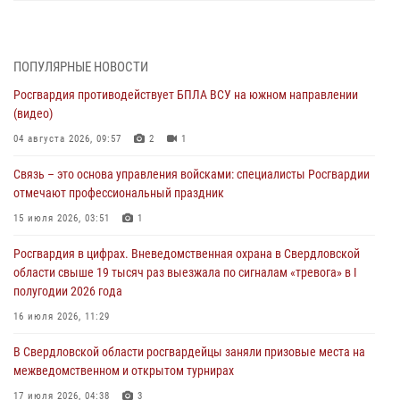
Росгвардия противодействует БПЛА ВСУ на южном направлении
(видео)
04 августа 2026, 09:57
2
1
ПОПУЛЯРНЫЕ НОВОСТИ
Росгвардия противодействует БПЛА ВСУ на южном направлении
Росгвардия приняла участие в обеспечении безопасности Дня
(видео)
города в Екатеринбурге
04 августа 2026, 09:57
2
1
03 августа 2026, 07:43
3
Связь – это основа управления войсками: специалисты Росгвардии
Росгвардия приняла участие в межведомственном
отмечают профессиональный праздник
антитеррористическом учении в Свердловской области
15 июля 2026, 03:51
1
31 июля 2026, 12:27
1
Росгвардия в цифрах. Вневедомственная охрана в Свердловской
Росгвардия обеспечивает безопасность граждан на южном
области свыше 19 тысяч раз выезжала по сигналам «тревога» в I
направлении
полугодии 2026 года
31 июля 2026, 06:56
1
16 июля 2026, 11:29
Представитель Управления Росгвардии по Свердловской области
В Свердловской области росгвардейцы заняли призовые места на
рассказал об итогах работы подразделения в эфире телекомпании
межведомственном и открытом турнирах
«Телекон»
17 июля 2026, 04:38
3
30 июля 2026, 11:33
1