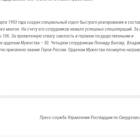
арта 1993 года создан специальный отдел быстрого реагирования в соста
ез многое. На счету его сотрудников немало успешных спецопераций. За
ы 106. За проявленную отвагу, смелость и героизм государственными и
их орденом Мужества – 30. Четырем сотрудникам Леониду Валову, Влади
тно присвоено звание Героя России. Орденом Мужества посмертно награ
Пресс-служба Управления Росгвардии по Свердловс