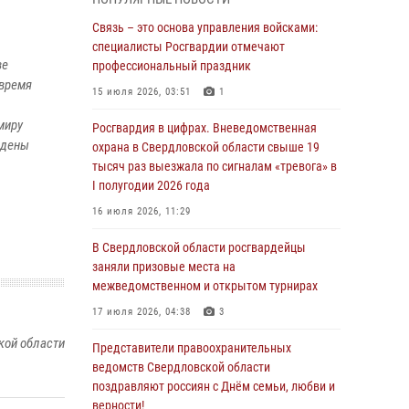
граждан на южном направлении
Связь – это основа управления войсками:
31 июля 2026, 06:56
1
специалисты Росгвардии отмечают
ве
профессиональный праздник
Представитель Управления Росгвардии по
 время
Свердловской области рассказал об итогах
15 июля 2026, 03:51
1
работы подразделения в эфире
миру
телекомпании «Телекон»
Росгвардия в цифрах. Вневедомственная
ждены
охрана в Свердловской области свыше 19
30 июля 2026, 11:33
1
тысяч раз выезжала по сигналам «тревога» в
I полугодии 2026 года
В Свердловской области росгвардейцы стали
призерами спартакиады «Динамо» памяти
16 июля 2026, 11:29
погибшего офицера милиции
В Свердловской области росгвардейцы
29 июля 2026, 12:30
6
заняли призовые места на
межведомственном и открытом турнирах
Православные священники поддержали
росгвардейцев в зоне СВО
17 июля 2026, 04:38
3
28 июля 2026, 11:03
кой области
Представители правоохранительных
ведомств Свердловской области
Свердловские росгвардейцы завоевали
поздравляют россиян с Днём семьи, любви и
медали на окружном чемпионате по
верности!
комплексному единоборству