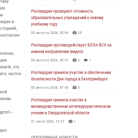
ставу
рию
Росгвардия проверяет готовность
ны
образовательных учреждений к новому
аждан и
учебному году
историей,
05 августа 2026, 05:44
10
Константин
Росгвардия противодействует БПЛА ВСУ на
южном направлении (видео)
вление,
иции
04 августа 2026, 09:57
2
1
ваете, что
Росгвардия приняла участие в обеспечении
яге, честно
безопасности Дня города в Екатеринбурге
03 августа 2026, 07:43
3
ской
ранам,
Росгвардия приняла участие в
межведомственном антитеррористическом
ете!» -
учении в Свердловской области
31 июля 2026, 12:27
1
адил
Росгвардия обеспечивает безопасность
ПОПУЛЯРНЫЕ НОВОСТИ