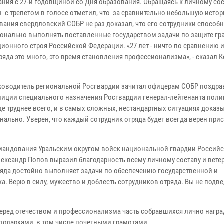
ания с 27-й годовщиной со Дня образования. Обращаясь к личному со
он с трепетом в голосе отметил, что за сравнительно небольшую исто
вания свердловский СОБР не раз доказал, что его сотрудники способ
онально выполнять поставленные государством задачи по защите гр
ционного строя Российской Федерации. «27 лет - ничто по сравнению 
ряда это много, это время становления профессионализма», - сказал 
уководитель региональной Росгвардии зачитал офицерам СОБР поздра
лиции специального назначения Росгвардии генерал-лейтенанта пол
е труднее всего, и в самых сложных, нестандартных ситуациях доказы
льно. Уверен, что каждый сотрудник отряда будет всегда верен прис
омандования Уральским округом войск национальной гвардии Россий
ксандр Попов выразил благодарность всему личному составу и вете
яда достойно выполняет задачи по обеспечению государственной и
. Верю в силу, мужество и доблесть сотрудников отряда. Вы не подвед
еред отечеством и профессионализма часть собравшихся лично нагр
одарками, в том числе почетными грамотами.