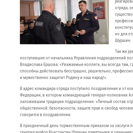
реагиров
отряда, 
существо
професси
конститу
но для от
Шуршин.
Так же р
поступившее от начальника Управления подразделений по
Владислава Ершова: «Уважаемые коллеги, вы всегда там, гд
способны действовать бесстрашно, решительно, профессиона
и мужественно защитит Родину и наш народ!».
В адрес командира отряда поступило поздравление и от к
Федерации, в котором командующий генерал-полковник Але
заложившим традиции подразделения. «Личный состав отр
общественной безопасности, защите прав и свобод человека
говорится в поздравлении.
В праздничный день торжественным приказом за заслуги п
генерал-майор Константин Шуршин памятными и ценными п