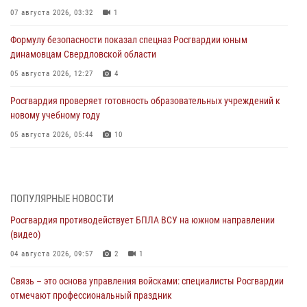
07 августа 2026, 03:32
1
Формулу безопасности показал спецназ Росгвардии юным
динамовцам Свердловской области
05 августа 2026, 12:27
4
Росгвардия проверяет готовность образовательных учреждений к
новому учебному году
05 августа 2026, 05:44
10
Росгвардия противодействует БПЛА ВСУ на южном направлении
(видео)
04 августа 2026, 09:57
2
1
ПОПУЛЯРНЫЕ НОВОСТИ
Росгвардия противодействует БПЛА ВСУ на южном направлении
Росгвардия приняла участие в обеспечении безопасности Дня
(видео)
города в Екатеринбурге
04 августа 2026, 09:57
2
1
03 августа 2026, 07:43
3
Связь – это основа управления войсками: специалисты Росгвардии
Росгвардия приняла участие в межведомственном
отмечают профессиональный праздник
антитеррористическом учении в Свердловской области