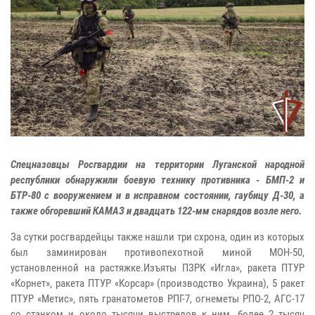
Спецназовцы Росгвардии на территории Луганской народной
республики обнаружили боевую технику противника - БМП-2 и
БТР-80 с вооружением и в исправном состоянии, гаубицу Д-30, а
также обгоревший КАМАЗ и двадцать 122-мм снарядов возле него.
За сутки росгвардейцы также нашли три схрона, один из которых
был заминирован противопехотной миной МОН-50,
установленной на растяжке.Изъяты ПЗРК «Игла», ракета ПТУР
«Корнет», ракета ПТУР «Корсар» (производство Украина), 5 ракет
ПТУР «Метис», пять гранатометов РПГ-7, огнеметы РПО-2, АГС-17
со станком и около тысячи выстрелов к ним, более 2 тысяч