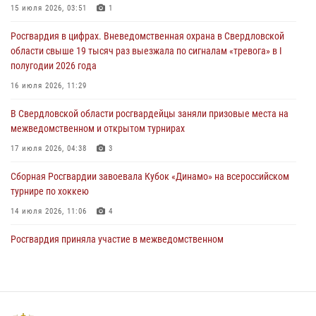
15 июля 2026, 03:51
1
31 июля 2026, 12:27
1
Росгвардия в цифрах. Вневедомственная охрана в Свердловской
Росгвардия обеспечивает безопасность граждан на южном
области свыше 19 тысяч раз выезжала по сигналам «тревога» в I
направлении
полугодии 2026 года
31 июля 2026, 06:56
1
16 июля 2026, 11:29
Представитель Управления Росгвардии по Свердловской области
В Свердловской области росгвардейцы заняли призовые места на
рассказал об итогах работы подразделения в эфире телекомпании
межведомственном и открытом турнирах
«Телекон»
17 июля 2026, 04:38
3
30 июля 2026, 11:33
1
Сборная Росгвардии завоевала Кубок «Динамо» на всероссийском
турнире по хоккею
14 июля 2026, 11:06
4
Росгвардия приняла участие в межведомственном
антитеррористическом учении в Свердловской области
31 июля 2026, 12:27
1
Спецназ Росгвардии отработал навыки десантирования на Урале