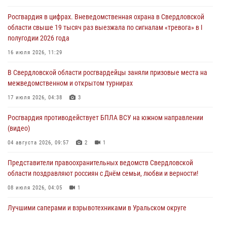
рассказал об итогах работы подразделения в эфире телекомпании
Росгвардия в цифрах. Вневедомственная охрана в Свердловской
«Телекон»
области свыше 19 тысяч раз выезжала по сигналам «тревога» в I
30 июля 2026, 11:33
1
полугодии 2026 года
В Свердловской области росгвардейцы стали призерами
16 июля 2026, 11:29
спартакиады «Динамо» памяти погибшего офицера милиции
В Свердловской области росгвардейцы заняли призовые места на
29 июля 2026, 12:30
6
межведомственном и открытом турнирах
Православные священники поддержали росгвардейцев в зоне СВО
17 июля 2026, 04:38
3
28 июля 2026, 11:03
Росгвардия противодействует БПЛА ВСУ на южном направлении
(видео)
04 августа 2026, 09:57
2
1
Представители правоохранительных ведомств Свердловской
области поздравляют россиян с Днём семьи, любви и верности!
08 июля 2026, 04:05
1
Лучшими саперами и взрывотехниками в Уральском округе
Росгвардии признаны свердловские специалисты