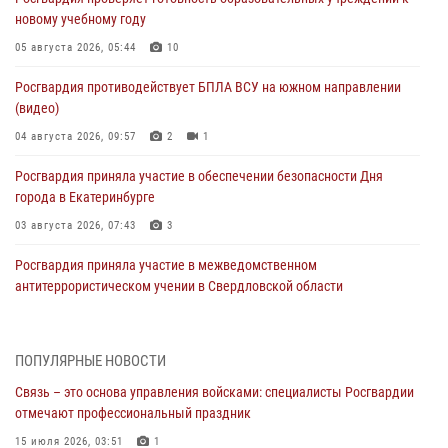
новому учебному году
05 августа 2026, 05:44
10
Росгвардия противодействует БПЛА ВСУ на южном направлении
(видео)
04 августа 2026, 09:57
2
1
Росгвардия приняла участие в обеспечении безопасности Дня
города в Екатеринбурге
03 августа 2026, 07:43
3
Росгвардия приняла участие в межведомственном
антитеррористическом учении в Свердловской области
31 июля 2026, 12:27
1
Росгвардия обеспечивает безопасность граждан на южном
ПОПУЛЯРНЫЕ НОВОСТИ
направлении
Связь – это основа управления войсками: специалисты Росгвардии
31 июля 2026, 06:56
1
отмечают профессиональный праздник
Представитель Управления Росгвардии по Свердловской области
15 июля 2026, 03:51
1