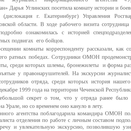
ан» Дарья Углинских посетила комнату истории и боев
дислокация г. Екатеринбург) Управления Росгв
овской области. В ходе рабочего визита сотрудница
подробно ознакомилась с историей спецподраздел
тных подвигах его бойцов.
сещении комнаты корреспонденту рассказали, как со
 его ратных победах. Сотрудники ОМОН продемонст
аты, среди которых шлемы, бронежилеты и форма раз
ъятые у правонарушителей. На экскурсии журналис
сотрудников отряда, среди которых история нашего
декабре 1999 года на территории Чеченской Республи
большой секрет о том, что у отряда ранее было 
а Урале, но со временем оно кануло в лету.
нного агентства поблагодарила командира ОМОН по
алиста отделения по работе с личным составом подпо
речу и увлекательную экскурсию, позволившую узн