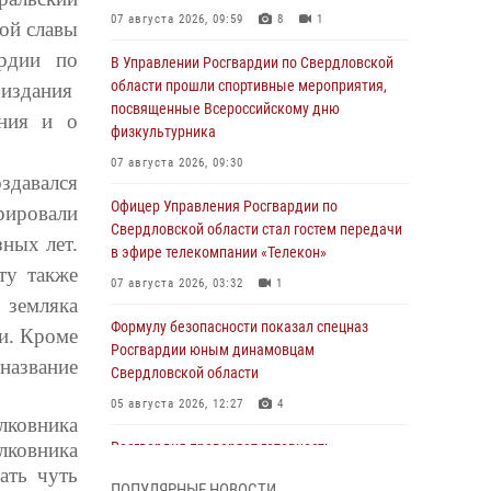
07 августа 2026, 09:59
8
1
ой славы
ардии по
В Управлении Росгвардии по Свердловской
области прошли спортивные мероприятия,
 издания
посвященные Всероссийскому дню
ения и о
физкультурника
07 августа 2026, 09:30
здавался
Офицер Управления Росгвардии по
рировали
Свердловской области стал гостем передачи
ных лет.
в эфире телекомпании «Телекон»
ту также
07 августа 2026, 03:32
1
 земляка
Формулу безопасности показал спецназ
ки. Кроме
Росгвардии юным динамовцам
название
Свердловской области
05 августа 2026, 12:27
4
лковника
лковника
Росгвардия проверяет готовность
образовательных учреждений к новому
ать чуть
ПОПУЛЯРНЫЕ НОВОСТИ