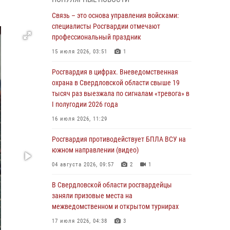
учебному году
Связь – это основа управления войсками:
05 августа 2026, 05:44
10
специалисты Росгвардии отмечают
Росгвардия противодействует БПЛА ВСУ на
профессиональный праздник
южном направлении (видео)
15 июля 2026, 03:51
1
04 августа 2026, 09:57
2
1
Росгвардия в цифрах. Вневедомственная
Росгвардия приняла участие в обеспечении
охрана в Свердловской области свыше 19
безопасности Дня города в Екатеринбурге
тысяч раз выезжала по сигналам «тревога» в
I полугодии 2026 года
03 августа 2026, 07:43
3
16 июля 2026, 11:29
Росгвардия приняла участие в
межведомственном антитеррористическом
Росгвардия противодействует БПЛА ВСУ на
учении в Свердловской области
южном направлении (видео)
31 июля 2026, 12:27
1
04 августа 2026, 09:57
2
1
Росгвардия обеспечивает безопасность
В Свердловской области росгвардейцы
граждан на южном направлении
заняли призовые места на
межведомственном и открытом турнирах
31 июля 2026, 06:56
1
17 июля 2026, 04:38
3
Представитель Управления Росгвардии по