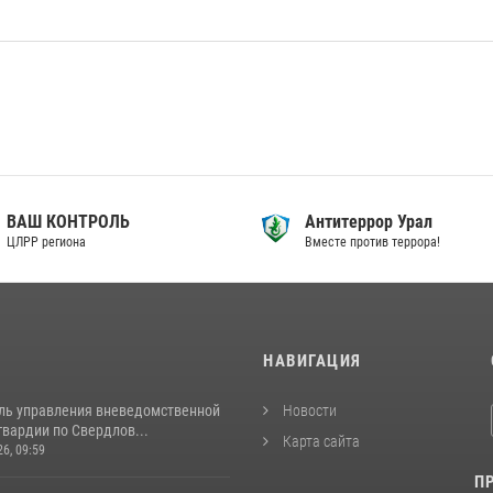
ВАШ КОНТРОЛЬ
Антитеррор Урал
ЦЛРР региона
Вместе против террора!
И
НАВИГАЦИЯ
ль управления вневедомственной
Новости
вардии по Свердлов...
Карта сайта
26, 09:59
П