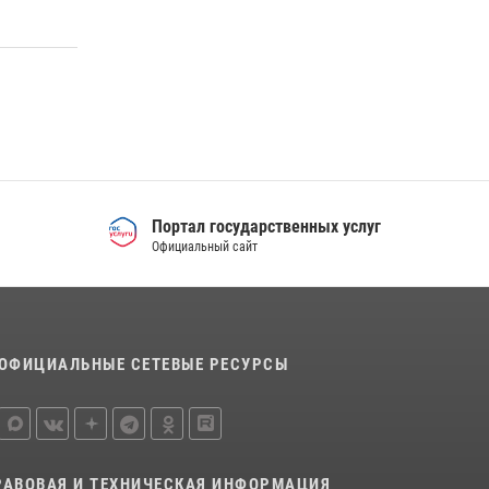
Сборная Росгвардии завоевала Кубок
«Динамо» на всероссийском турнире по
хоккею
14 июля 2026, 11:06
4
Росгвардия приняла участие в
межведомственном антитеррористическом
учении в Свердловской области
31 июля 2026, 12:27
1
Портал государственных услуг
Официальный сайт
ОФИЦИАЛЬНЫЕ СЕТЕВЫЕ РЕСУРСЫ
РАВОВАЯ И ТЕХНИЧЕСКАЯ ИНФОРМАЦИЯ