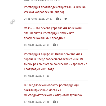
учебному году
Росгвардия противодействует БПЛА ВСУ на
05 августа 2026, 05:44
10
южном направлении (видео)
Росгвардия противодействует БПЛА ВСУ на
04 августа 2026, 09:57
2
1
южном направлении (видео)
Связь – это основа управления войсками:
04 августа 2026, 09:57
2
1
специалисты Росгвардии отмечают
Росгвардия приняла участие в обеспечении
профессиональный праздник
безопасности Дня города в Екатеринбурге
15 июля 2026, 03:51
1
03 августа 2026, 07:43
3
Росгвардия в цифрах. Вневедомственная
Росгвардия приняла участие в
охрана в Свердловской области свыше 19
межведомственном антитеррористическом
тысяч раз выезжала по сигналам «тревога» в
учении в Свердловской области
I полугодии 2026 года
31 июля 2026, 12:27
1
16 июля 2026, 11:29
Росгвардия обеспечивает безопасность
В Свердловской области росгвардейцы
граждан на южном направлении
заняли призовые места на
межведомственном и открытом турнирах
31 июля 2026, 06:56
1
17 июля 2026, 04:38
3
Представитель Управления Росгвардии по