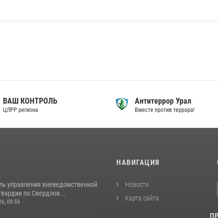
ВАШ КОНТРОЛЬ
Антитеррор Урал
ЦЛРР региона
Вместе против террора!
И
НАВИГАЦИЯ
ль управления вневедомственной
Новости
вардии по Свердлов...
Карта сайта
26, 09:59
П