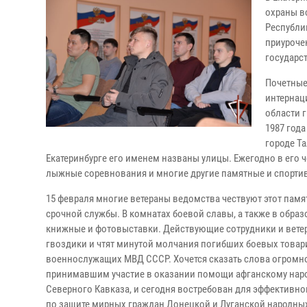
охраны в
Республи
приуроче
государст
Почетные
интернац
области 
1987 года
городе Т
Екатеринбурге его именем названы улицы. Ежегодно в его 
лыжные соревнования и многие другие памятные и спорти
15 февраля многие ветераны ведомства чествуют этот памя
срочной службы. В комнатах боевой славы, а также в обра
книжные и фотовыставки. Действующие сотрудники и вете
гвоздики и чтят минутой молчания погибших боевых товар
военнослужащих МВД СССР. Хочется сказать слова огромн
принимавшим участие в оказании помощи афганскому наро
Северного Кавказа, и сегодня востребован для эффективн
по защите мирных граждан Донецкой и Луганской народных