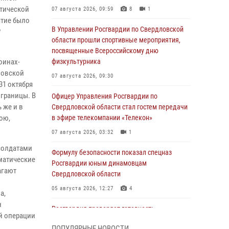
атической
07 августа 2026, 09:59
8
1
тие было
В Управлении Росгвардии по Свердловской
Р
области прошли спортивные мероприятия,
посвященные Всероссийскому дню
оинах-
физкультурника
ловской
07 августа 2026, 09:30
31 октября
 границы. В
Офицер Управления Росгвардии по
 же и в
Свердловской области стал гостем передачи
ою,
в эфире телекомпании «Телекон»
07 августа 2026, 03:32
1
 солдатами
Формулу безопасности показал спецназ
матические
Росгвардии юным динамовцам
агают
Свердловской области
05 августа 2026, 12:27
4
а,
н
Росгвардия проверяет готовность
й операции
образовательных учреждений к новому
ПОПУЛЯРНЫЕ НОВОСТИ