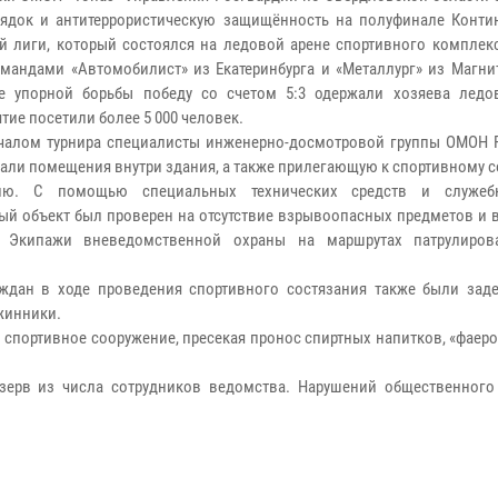
ядок и антитеррористическую защищённость на полуфинале Конти
й лиги, который состоялся на ледовой арене спортивного комплекс
мандами «Автомобилист» из Екатеринбурга и «Металлург» из Магнит
те упорной борьбы победу со счетом 5:3 одержали хозяева ледо
тие посетили более 5 000 человек.
чалом турнира специалисты инженерно-досмотровой группы ОМОН 
али помещения внутри здания, а также прилегающую к спортивному 
рию. С помощью специальных технических средств и служеб
ый объект был проверен на отсутствие взрывоопасных предметов и 
. Экипажи вневедомственной охраны на маршрутах патрулиров
ждан в ходе проведения спортивного состязания также были зад
жинники.
спортивное сооружение, пресекая пронос спиртных напитков, «фаеро
зерв из числа сотрудников ведомства. Нарушений общественного