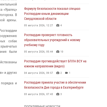
нентальной
Формулу безопасности показал спецназ
а «Уралец»
Росгвардии юным динамовцам
огорска. В
Свердловской области
вой арены.
05 августа 2026, 12:27
4
Росгвардии
Росгвардия проверяет готовность
сооружению
образовательных учреждений к новому
ных собак
учебному году
взрывчатых
ания были
05 августа 2026, 05:44
10
Росгвардия противодействует БПЛА ВСУ на
ействованы
южном направлении (видео)
в» и других
04 августа 2026, 09:57
2
1
Росгвардия приняла участие в обеспечении
 порядка и
безопасности Дня города в Екатеринбурге
03 августа 2026, 07:43
3
Росгвардия приняла участие в
ПОПУЛЯРНЫЕ НОВОСТИ