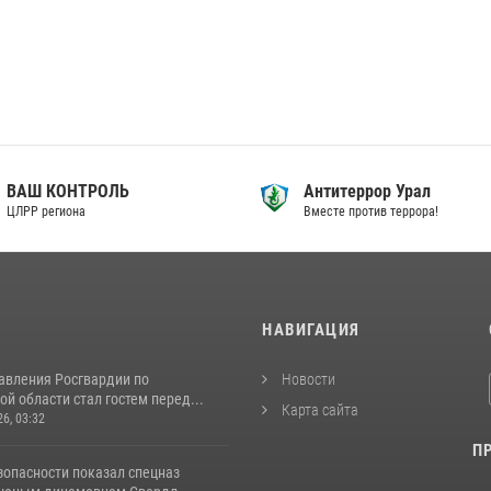
ВАШ КОНТРОЛЬ
Антитеррор Урал
ЦЛРР региона
Вместе против террора!
И
НАВИГАЦИЯ
авления Росгвардии по
Новости
й области стал гостем перед...
Карта сайта
26, 03:32
П
зопасности показал спецназ