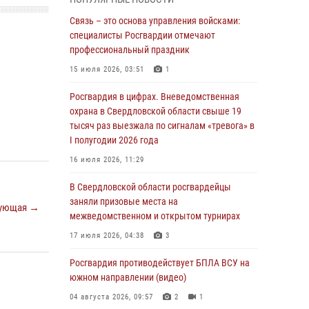
межведомственном антитеррористическом
учении в Свердловской области
Связь – это основа управления войсками:
специалисты Росгвардии отмечают
31 июля 2026, 12:27
1
профессиональный праздник
Росгвардия обеспечивает безопасность
15 июля 2026, 03:51
1
граждан на южном направлении
Росгвардия в цифрах. Вневедомственная
31 июля 2026, 06:56
1
охрана в Свердловской области свыше 19
тысяч раз выезжала по сигналам «тревога» в
Представитель Управления Росгвардии по
I полугодии 2026 года
Свердловской области рассказал об итогах
работы подразделения в эфире
16 июля 2026, 11:29
телекомпании «Телекон»
В Свердловской области росгвардейцы
30 июля 2026, 11:33
1
заняли призовые места на
ующая →
межведомственном и открытом турнирах
В Свердловской области росгвардейцы стали
призерами спартакиады «Динамо» памяти
17 июля 2026, 04:38
3
погибшего офицера милиции
Росгвардия противодействует БПЛА ВСУ на
29 июля 2026, 12:30
6
южном направлении (видео)
Православные священники поддержали
04 августа 2026, 09:57
2
1
росгвардейцев в зоне СВО