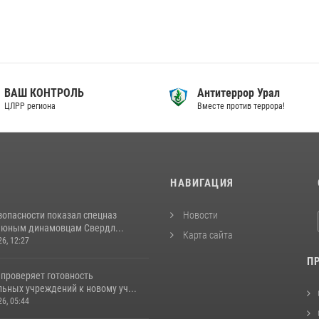
ВАШ КОНТРОЛЬ
Антитеррор Урал
ЦЛРР региона
Вместе против террора!
И
НАВИГАЦИЯ
зопасности показал спецназ
Новости
 юным динамовцам Свердл...
Карта сайта
26, 12:27
П
 проверяет готовность
ьных учреждений к новому уч...
26, 05:44