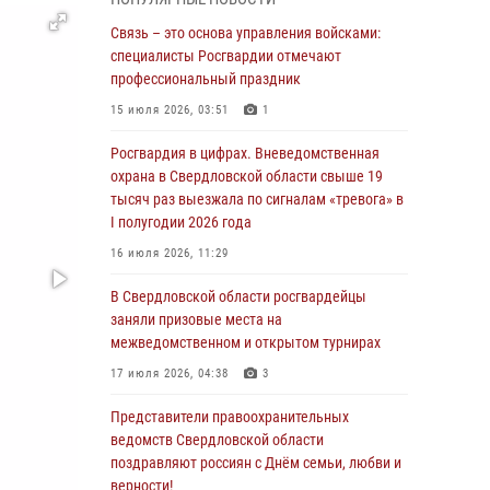
граждан на южном направлении
Связь – это основа управления войсками:
31 июля 2026, 06:56
1
специалисты Росгвардии отмечают
профессиональный праздник
Представитель Управления Росгвардии по
Свердловской области рассказал об итогах
15 июля 2026, 03:51
1
работы подразделения в эфире
телекомпании «Телекон»
Росгвардия в цифрах. Вневедомственная
охрана в Свердловской области свыше 19
30 июля 2026, 11:33
1
тысяч раз выезжала по сигналам «тревога» в
I полугодии 2026 года
В Свердловской области росгвардейцы стали
призерами спартакиады «Динамо» памяти
16 июля 2026, 11:29
погибшего офицера милиции
В Свердловской области росгвардейцы
29 июля 2026, 12:30
6
заняли призовые места на
межведомственном и открытом турнирах
Православные священники поддержали
росгвардейцев в зоне СВО
17 июля 2026, 04:38
3
28 июля 2026, 11:03
Представители правоохранительных
ведомств Свердловской области
Свердловские росгвардейцы завоевали
поздравляют россиян с Днём семьи, любви и
медали на окружном чемпионате по
верности!
комплексному единоборству