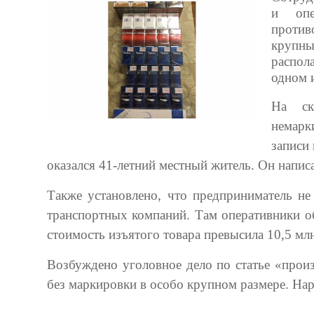
и опе
проти
крупны
распол
одном 
На ск
немарк
записи
оказался 41-летний местный житель. Он напис
Также установлено, что предприниматель не
транспортных компаний. Там оперативники о
стоимость изъятого товара превысила 10,5 мл
Возбуждено уголовное дело по статье «произ
без маркировки в особо крупном размере. На