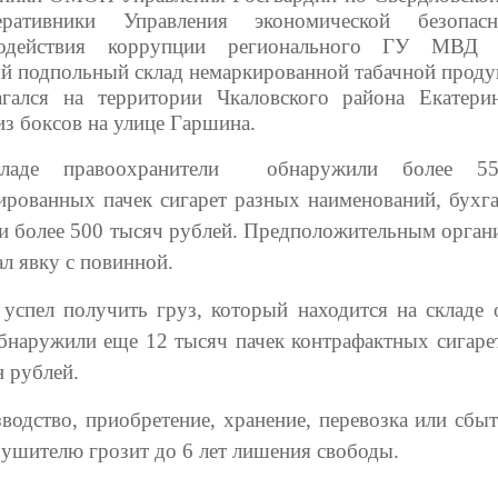
ративники Управления экономической безопас
водействия коррупции регионального ГУ МВД 
й подпольный склад немаркированной табачной проду
агался на территории Чкаловского района Екатери
из боксов на улице Гаршина.
ладе правоохранители обнаружили более 5
ированных пачек сигарет разных наименований, бухга
 и более 500 тысяч рублей. Предположительным орган
ал явку с повинной.
 успел получить груз, который находится на складе 
бнаружили еще 12 тысяч пачек контрафактных сигаре
н рублей.
водство, приобретение, хранение, перевозка или сбыт
рушителю грозит до 6 лет лишения свободы.