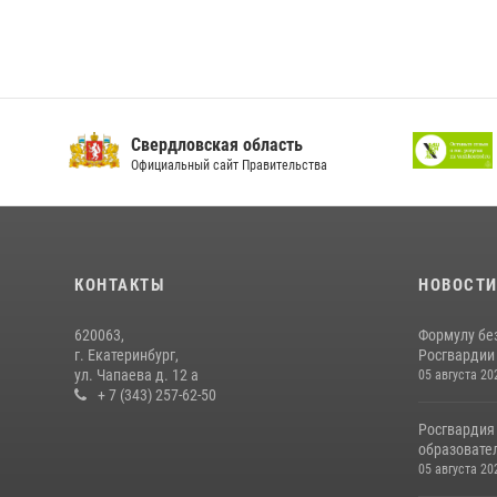
Свердловская область
Официальный сайт Правительства
КОНТАКТЫ
НОВОСТ
620063,
Формулу бе
г. Екатеринбург,
Росгвардии
ул. Чапаева д. 12 а
05 августа 20
+ 7 (343) 257-62-50
Росгвардия
образовател
05 августа 20