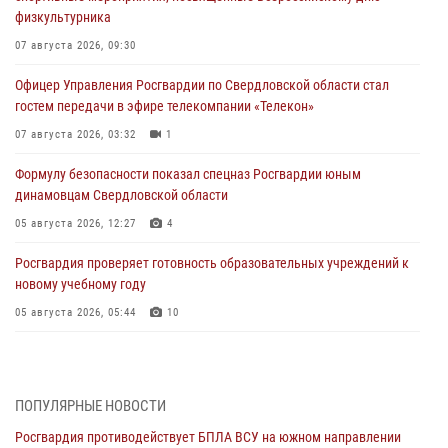
физкультурника
07 августа 2026, 09:30
Офицер Управления Росгвардии по Свердловской области стал
гостем передачи в эфире телекомпании «Телекон»
07 августа 2026, 03:32
1
Формулу безопасности показал спецназ Росгвардии юным
динамовцам Свердловской области
05 августа 2026, 12:27
4
Росгвардия проверяет готовность образовательных учреждений к
новому учебному году
05 августа 2026, 05:44
10
Росгвардия противодействует БПЛА ВСУ на южном направлении
(видео)
04 августа 2026, 09:57
2
1
ПОПУЛЯРНЫЕ НОВОСТИ
Росгвардия противодействует БПЛА ВСУ на южном направлении
Росгвардия приняла участие в обеспечении безопасности Дня