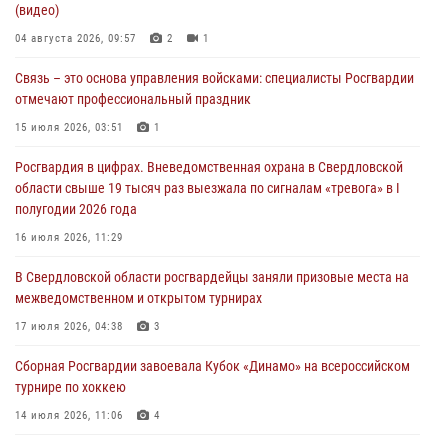
(видео)
города в Екатеринбурге
04 августа 2026, 09:57
2
1
03 августа 2026, 07:43
3
Связь – это основа управления войсками: специалисты Росгвардии
Росгвардия приняла участие в межведомственном
отмечают профессиональный праздник
антитеррористическом учении в Свердловской области
15 июля 2026, 03:51
1
31 июля 2026, 12:27
1
Росгвардия в цифрах. Вневедомственная охрана в Свердловской
Росгвардия обеспечивает безопасность граждан на южном
области свыше 19 тысяч раз выезжала по сигналам «тревога» в I
направлении
полугодии 2026 года
31 июля 2026, 06:56
1
16 июля 2026, 11:29
Представитель Управления Росгвардии по Свердловской области
В Свердловской области росгвардейцы заняли призовые места на
рассказал об итогах работы подразделения в эфире телекомпании
межведомственном и открытом турнирах
«Телекон»
17 июля 2026, 04:38
3
30 июля 2026, 11:33
1
Сборная Росгвардии завоевала Кубок «Динамо» на всероссийском
турнире по хоккею
14 июля 2026, 11:06
4