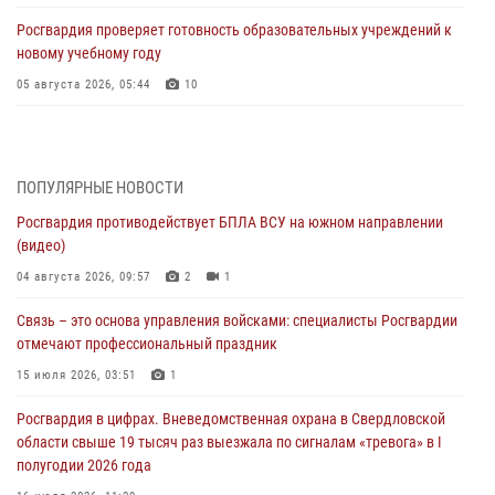
Росгвардия проверяет готовность образовательных учреждений к
новому учебному году
05 августа 2026, 05:44
10
Росгвардия противодействует БПЛА ВСУ на южном направлении
(видео)
04 августа 2026, 09:57
2
1
ПОПУЛЯРНЫЕ НОВОСТИ
Росгвардия противодействует БПЛА ВСУ на южном направлении
Росгвардия приняла участие в обеспечении безопасности Дня
(видео)
города в Екатеринбурге
04 августа 2026, 09:57
2
1
03 августа 2026, 07:43
3
Связь – это основа управления войсками: специалисты Росгвардии
Росгвардия приняла участие в межведомственном
отмечают профессиональный праздник
антитеррористическом учении в Свердловской области
15 июля 2026, 03:51
1
31 июля 2026, 12:27
1
Росгвардия в цифрах. Вневедомственная охрана в Свердловской
Росгвардия обеспечивает безопасность граждан на южном
области свыше 19 тысяч раз выезжала по сигналам «тревога» в I
направлении
полугодии 2026 года
31 июля 2026, 06:56
1