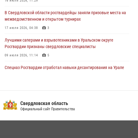
16 июля 2026, 11:29
Представитель Управления Росгвардии по Свердловской области
В Свердловской области росгвардейцы заняли призовые места на
рассказал об итогах работы подразделения в эфире телекомпании
межведомственном и открытом турнирах
«Телекон»
17 июля 2026, 04:38
3
30 июля 2026, 11:33
1
Лучшими саперами и взрывотехниками в Уральском округе
Росгвардии признаны свердловские специалисты
09 июля 2026, 11:14
5
Спецназ Росгвардии отработал навыки десантирования на Урале
16 июля 2026, 13:07
4
Сборная Росгвардии завоевала Кубок «Динамо» на всероссийском
турнире по хоккею
Свердловская область
14 июля 2026, 11:06
4
Официальный сайт Правительства
Росгвардия приняла участие в межведомственном
антитеррористическом учении в Свердловской области
31 июля 2026, 12:27
1