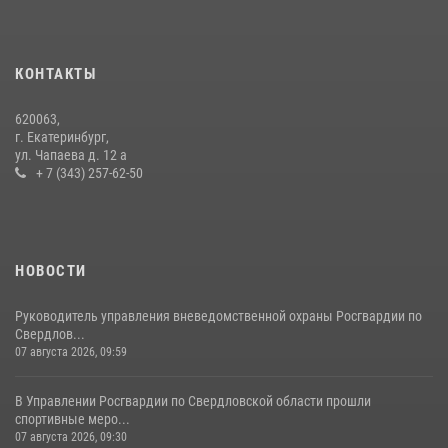
Росгвардия и МВД обеспечили безопасность Международной
промышленной выставки «Иннопром-2026»
10 июля 2026, 12:35
3
КОНТАКТЫ
Идем на штурм: ОМОН под Нижним Тагилом провел тактико-
620063,
специальное занятие
г. Екатеринбург,
ул. Чапаева д. 12 а
27 июля 2026, 12:37
15
+ 7 (343) 257-62-50
НОВОСТИ
Руководитель управления вневедомственной охраны Росгвардии по
Свердлов...
07 августа 2026, 09:59
В Управлении Росгвардии по Свердловской области прошли
спортивные меро...
07 августа 2026, 09:30