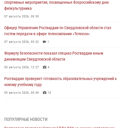
спортивные мероприятия, посвященные Всероссийскому дню
физкультурника
07 августа 2026, 09:30
Офицер Управления Росгвардии по Свердловской области стал
гостем передачи в эфире телекомпании «Телекон»
07 августа 2026, 03:32
1
Формулу безопасности показал спецназ Росгвардии юным
динамовцам Свердловской области
05 августа 2026, 12:27
4
Росгвардия проверяет готовность образовательных учреждений к
новому учебному году
05 августа 2026, 05:44
10
Росгвардия противодействует БПЛА ВСУ на южном направлении
(видео)
04 августа 2026, 09:57
2
1
ПОПУЛЯРНЫЕ НОВОСТИ