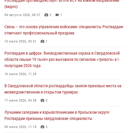
Росгвардия противодействует БПЛА ВСУ на южном направлении
Росгвардия приняла участие в обеспечении безопасности Дня
(видео)
города в Екатеринбурге
04 августа 2026, 09:57
2
1
03 августа 2026, 07:43
3
Связь – это основа управления войсками: специалисты Росгвардии
Росгвардия приняла участие в межведомственном
отмечают профессиональный праздник
антитеррористическом учении в Свердловской области
15 июля 2026, 03:51
1
31 июля 2026, 12:27
1
Росгвардия в цифрах. Вневедомственная охрана в Свердловской
Росгвардия обеспечивает безопасность граждан на южном
области свыше 19 тысяч раз выезжала по сигналам «тревога» в I
направлении
полугодии 2026 года
31 июля 2026, 06:56
1
16 июля 2026, 11:29
Представитель Управления Росгвардии по Свердловской области
В Свердловской области росгвардейцы заняли призовые места на
рассказал об итогах работы подразделения в эфире телекомпании
межведомственном и открытом турнирах
«Телекон»
17 июля 2026, 04:38
3
30 июля 2026, 11:33
1
Лучшими саперами и взрывотехниками в Уральском округе
Росгвардии признаны свердловские специалисты
09 июля 2026, 11:14
5