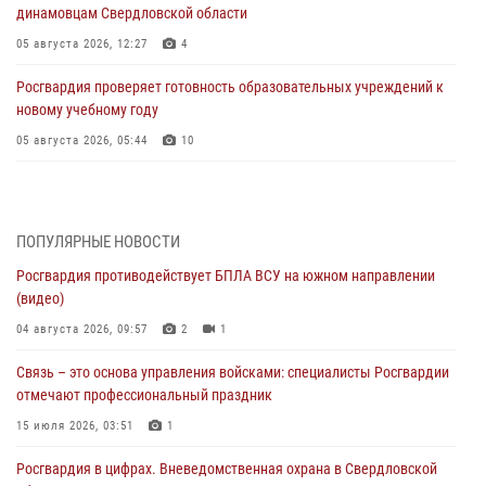
динамовцам Свердловской области
05 августа 2026, 12:27
4
Росгвардия проверяет готовность образовательных учреждений к
новому учебному году
05 августа 2026, 05:44
10
Росгвардия противодействует БПЛА ВСУ на южном направлении
(видео)
04 августа 2026, 09:57
2
1
ПОПУЛЯРНЫЕ НОВОСТИ
Росгвардия противодействует БПЛА ВСУ на южном направлении
Росгвардия приняла участие в обеспечении безопасности Дня
(видео)
города в Екатеринбурге
04 августа 2026, 09:57
2
1
03 августа 2026, 07:43
3
Связь – это основа управления войсками: специалисты Росгвардии
Росгвардия приняла участие в межведомственном
отмечают профессиональный праздник
антитеррористическом учении в Свердловской области
15 июля 2026, 03:51
1
31 июля 2026, 12:27
1
Росгвардия в цифрах. Вневедомственная охрана в Свердловской
Росгвардия обеспечивает безопасность граждан на южном