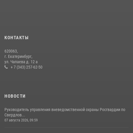
антитеррористическом учении в Свердловской области
31 июля 2026, 12:27
1
Росгвардия и МВД обеспечили безопасность Международной
промышленной выставки «Иннопром-2026»
10 июля 2026, 12:35
3
КОНТАКТЫ
Идем на штурм: ОМОН под Нижним Тагилом провел тактико-
620063,
специальное занятие
г. Екатеринбург,
ул. Чапаева д. 12 а
27 июля 2026, 12:37
15
+ 7 (343) 257-62-50
НОВОСТИ
Руководитель управления вневедомственной охраны Росгвардии по
Свердлов...
07 августа 2026, 09:59