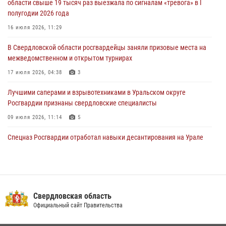
области свыше 19 тысяч раз выезжала по сигналам «тревога» в I
направлении
полугодии 2026 года
31 июля 2026, 06:56
1
16 июля 2026, 11:29
Представитель Управления Росгвардии по Свердловской области
В Свердловской области росгвардейцы заняли призовые места на
рассказал об итогах работы подразделения в эфире телекомпании
межведомственном и открытом турнирах
«Телекон»
17 июля 2026, 04:38
3
30 июля 2026, 11:33
1
Лучшими саперами и взрывотехниками в Уральском округе
Росгвардии признаны свердловские специалисты
09 июля 2026, 11:14
5
Спецназ Росгвардии отработал навыки десантирования на Урале
16 июля 2026, 13:07
4
Сборная Росгвардии завоевала Кубок «Динамо» на всероссийском
турнире по хоккею
Свердловская область
14 июля 2026, 11:06
4
Официальный сайт Правительства
Росгвардия приняла участие в межведомственном